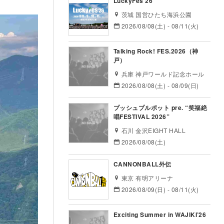
LuckyFes’26
茨城 国営ひたち海浜公園
2026/08/08(土) - 08/11(火)
Talking Rock! FES.2026（神
戸）
兵庫 神戸ワールド記念ホール
2026/08/08(土) - 08/09(日)
プッシュプルポット pre. “笑福絶
唱FESTIVAL 2026”
石川 金沢EIGHT HALL
2026/08/08(土)
CANNONBALL外伝
東京 有明アリーナ
2026/08/09(日) - 08/11(火)
Exciting Summer in WAJIKI’26