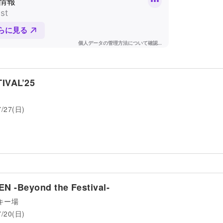
IVAL’25
7/27(日)
 -Beyond the Festival-
キー場
7/20(日)