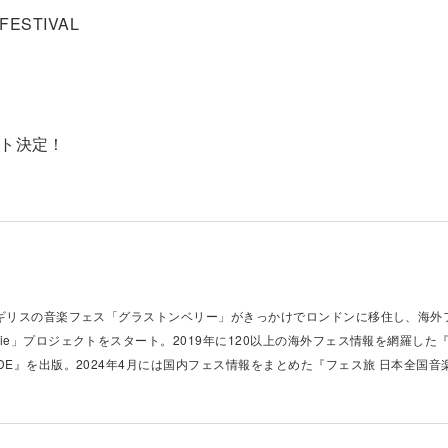
FESTIVAL
ート決定！
e編集長。イギリスの音楽フェス「グラストンベリー」がきっかけでロンドンに移住し、海
 Junkie」プロジェクトをスタート。2019年に120以上の海外フェス情報を網羅した『
L GUIDE』を出版。2024年4月には国内フェス情報をまとめた『フェス旅 日本全国