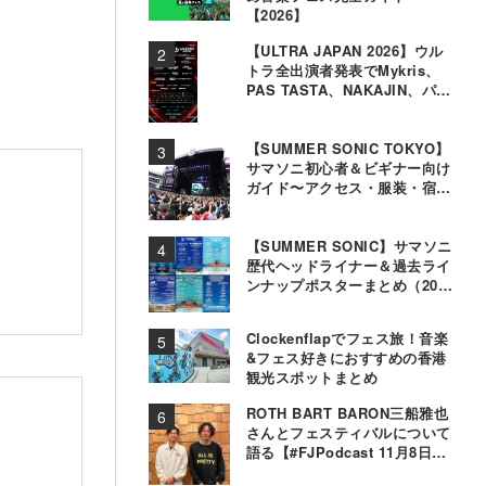
【2026】
【ULTRA JAPAN 2026】ウル
トラ全出演者発表でMykris、
PAS TASTA、NAKAJIN、パソ
コン音楽クラブら追加
【SUMMER SONIC TOKYO】
サマソニ初心者＆ビギナー向け
ガイド〜アクセス・服装・宿泊
事情〜
【SUMMER SONIC】サマソニ
歴代ヘッドライナー＆過去ライ
ンナップポスターまとめ（2000
年〜2025年）
Clockenflapでフェス旅！音楽
&フェス好きにおすすめの香港
観光スポットまとめ
ROTH BART BARON三船雅也
さんとフェスティバルについて
語る【#FJPodcast 11月8日配
信】