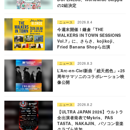
の2組決定
2026.8.4
ニュース
今週末開催！鎌倉「THE
WALKERS IN TOWN SESSIONS
Vol.7」に、さらさ、kojikoji、
Fried Banana Shopら出演
2026.8.3
ニュース
L’Arc-en-Ciel新曲「総天然色」×25
周年サマソニのコラボレーション映
像公開
2026.8.2
ニュース
【ULTRA JAPAN 2026】ウルトラ
全出演者発表でMykris、PAS
TASTA、NAKAJIN、パソコン音楽
クラブら追加