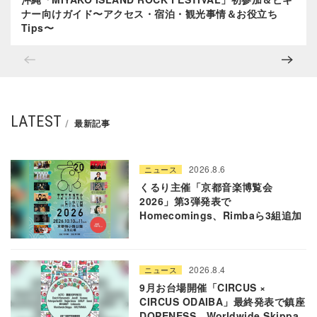
ナー向けガイド〜アクセス・宿泊・観光事情＆お役立ち
Tips〜
LATEST
最新記事
2026.8.6
ニュース
くるり主催「京都音楽博覧会
2026」第3弾発表で
Homecomings、Rimbaら3組追加
2026.8.4
ニュース
9月お台場開催「CIRCUS ×
CIRCUS ODAIBA」最終発表で鎮座
DOPENESS、Worldwide Skippa