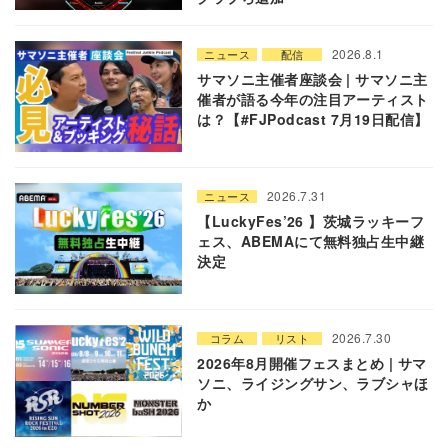
2026.8.1
ニュース
配信
サマソニ主催者座談会 | サマソニ主
催者が語る今年の注目アーティスト
は？【#FJPodcast 7月19日配信】
2026.7.31
ニュース
【LuckyFes’26 】茨城ラッキーフ
ェス、ABEMAにて無料独占生中継
決定
2026.7.30
コラム
リスト
2026年8月開催フェスまとめ | サマ
ソニ、ライジングサン、ラブシャほ
か