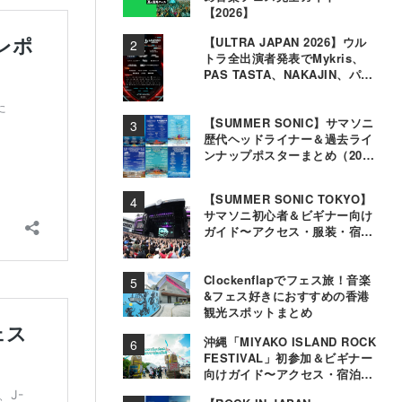
【2026】
【ULTRA JAPAN 2026】ウル
トラ全出演者発表でMykris、
PAS TASTA、NAKAJIN、パソ
コン音楽クラブら追加
【SUMMER SONIC】サマソニ
歴代ヘッドライナー＆過去ライ
ンナップポスターまとめ（2000
年〜2025年）
【SUMMER SONIC TOKYO】
サマソニ初心者＆ビギナー向け
ガイド〜アクセス・服装・宿泊
事情〜
Clockenflapでフェス旅！音楽
&フェス好きにおすすめの香港
観光スポットまとめ
沖縄「MIYAKO ISLAND ROCK
FESTIVAL」初参加＆ビギナー
向けガイド〜アクセス・宿泊・
観光事情＆お役立ちTips〜