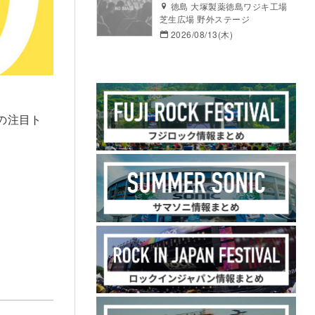
徳島 大塚製薬徳島ワジキ工場
芝生広場 野外ステージ
2026/08/13(木)
の注目ト