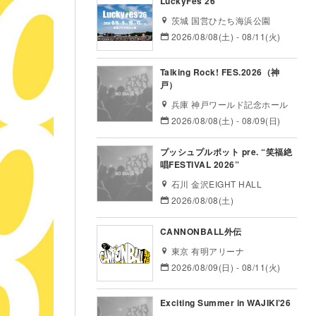
LuckyFes’26
茨城 国営ひたち海浜公園
2026/08/08(土) - 08/11(火)
Talking Rock! FES.2026（神
戸）
兵庫 神戸ワールド記念ホール
2026/08/08(土) - 08/09(日)
プッシュプルポット pre. “笑福絶
唱FESTIVAL 2026”
石川 金沢EIGHT HALL
2026/08/08(土)
CANNONBALL外伝
東京 有明アリーナ
2026/08/09(日) - 08/11(火)
Exciting Summer in WAJIKI’26