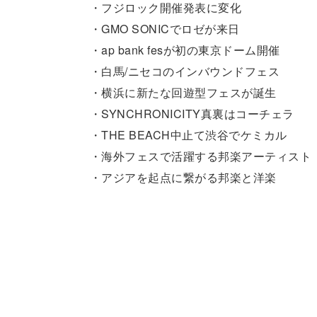
・フジロック開催発表に変化
・GMO SONICでロゼが来日
・ap bank fesが初の東京ドーム開催
・白馬/ニセコのインバウンドフェス
・横浜に新たな回遊型フェスが誕生
・SYNCHRONICITY真裏はコーチェラ
・THE BEACH中止て渋谷でケミカル
・海外フェスで活躍する邦楽アーティスト
・アジアを起点に繋がる邦楽と洋楽