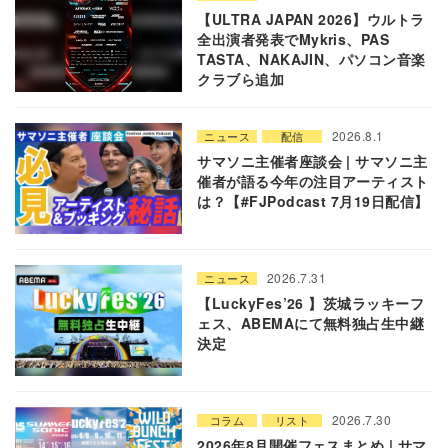
【ULTRA JAPAN 2026】ウルトラ
全出演者発表でMykris、PAS
TASTA、NAKAJIN、パソコン音楽
クラブら追加
2026.8.1
ニュース
配信
サマソニ主催者座談会 | サマソニ主
催者が語る今年の注目アーティスト
は？【#FJPodcast 7月19日配信】
2026.7.31
ニュース
【LuckyFes’26 】茨城ラッキーフ
ェス、ABEMAにて無料独占生中継
決定
2026.7.30
コラム
リスト
2026年8月開催フェスまとめ | サマ