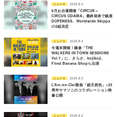
2026.8.4
ニュース
9月お台場開催「CIRCUS ×
CIRCUS ODAIBA」最終発表で鎮座
DOPENESS、Worldwide Skippa
の2組決定
2026.8.4
ニュース
今週末開催！鎌倉「THE
WALKERS IN TOWN SESSIONS
Vol.7」に、さらさ、kojikoji、
Fried Banana Shopら出演
2026.8.3
ニュース
L’Arc-en-Ciel新曲「総天然色」×25
周年サマソニのコラボレーション映
像公開
2026.8.2
ニュース