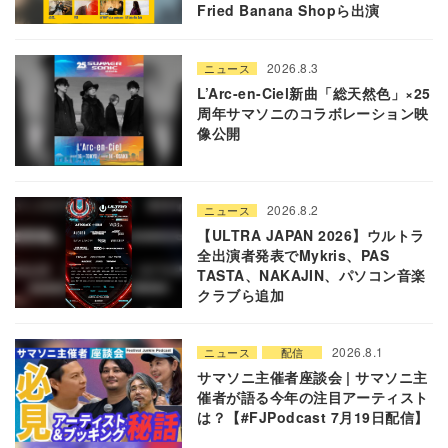
Fried Banana Shopら出演
2026.8.3
ニュース
L’Arc-en-Ciel新曲「総天然色」×25
周年サマソニのコラボレーション映
像公開
2026.8.2
ニュース
【ULTRA JAPAN 2026】ウルトラ
全出演者発表でMykris、PAS
TASTA、NAKAJIN、パソコン音楽
クラブら追加
2026.8.1
ニュース
配信
サマソニ主催者座談会 | サマソニ主
催者が語る今年の注目アーティスト
は？【#FJPodcast 7月19日配信】