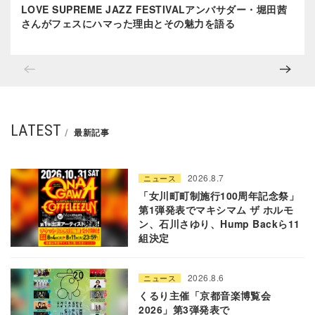
LOVE SUPREME JAZZ FESTIVALアンバサダー・堀田茜
さんがフェスにハマった理由とその魅力を語る
LATEST
最新記事
2026.8.7
ニュース
「女川町町制施行100周年記念祭」
第1弾発表でマキシマム ザ ホルモ
ン、石川さゆり、Hump Backら11
組決定
2026.8.6
ニュース
くるり主催「京都音楽博覧会
2026」第3弾発表で