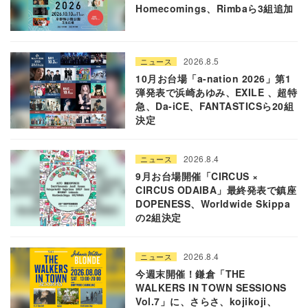
Homecomings、Rimbaら3組追加
2026.8.5
ニュース
10月お台場「a-nation 2026」第1
弾発表で浜崎あゆみ、EXILE 、超特
急、Da-iCE、FANTASTICSら20組
決定
2026.8.4
ニュース
9月お台場開催「CIRCUS ×
CIRCUS ODAIBA」最終発表で鎮座
DOPENESS、Worldwide Skippa
の2組決定
2026.8.4
ニュース
今週末開催！鎌倉「THE
WALKERS IN TOWN SESSIONS
Vol.7」に、さらさ、kojikoji、