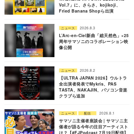
Vol.7」に、さらさ、kojikoji、
Fried Banana Shopら出演
2026.8.3
ニュース
L’Arc-en-Ciel新曲「総天然色」×25
周年サマソニのコラボレーション映
像公開
2026.8.2
ニュース
【ULTRA JAPAN 2026】ウルトラ
全出演者発表でMykris、PAS
TASTA、NAKAJIN、パソコン音楽
クラブら追加
2026.8.1
ニュース
配信
サマソニ主催者座談会 | サマソニ主
催者が語る今年の注目アーティスト
は？【#FJPodcast 7月19日配信】