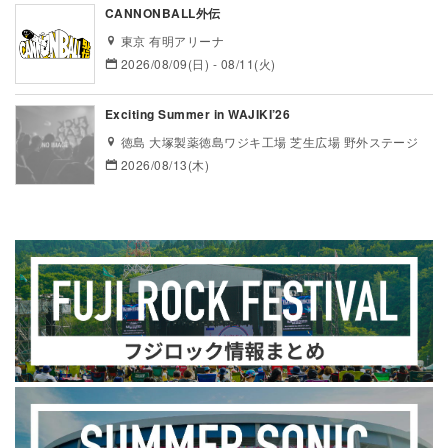
CANNONBALL外伝
東京 有明アリーナ
2026/08/09(日) - 08/11(火)
Exciting Summer in WAJIKI’26
徳島 大塚製薬徳島ワジキ工場 芝生広場 野外ステージ
2026/08/13(木)