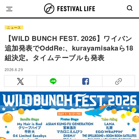
Skip
to
content
ニュース
【WILD BUNCH FEST. 2026】ワイバン
追加発表でOddRe:、kurayamisakaら18
組決定。タイムテーブルも発表
2026.6.29