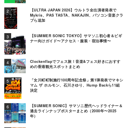
【ULTRA JAPAN 2026】ウルトラ全出演者発表で
Mykris、PAS TASTA、NAKAJIN、パソコン音楽クラ
ブら追加
【SUMMER SONIC TOKYO】サマソニ初心者＆ビギ
ナー向けガイド〜アクセス・服装・宿泊事情〜
Clockenflapでフェス旅！音楽&フェス好きにおすす
めの香港観光スポットまとめ
「女川町町制施行100周年記念祭」第1弾発表でマキシ
マム ザ ホルモン、石川さゆり、Hump Backら11組
決定
【SUMMER SONIC】サマソニ歴代ヘッドライナー＆
過去ラインナップポスターまとめ（2000年〜2025
年）