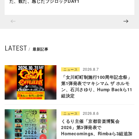
た、観た、感じたフジロックDAY1
LATEST
最新記事
2026.8.7
ニュース
「女川町町制施行100周年記念祭」
第1弾発表でマキシマム ザ ホルモ
ン、石川さゆり、Hump Backら11
組決定
2026.8.6
ニュース
くるり主催「京都音楽博覧会
2026」第3弾発表で
Homecomings、Rimbaら3組追加