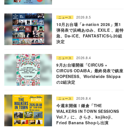
2026.8.5
ニュース
10月お台場「a-nation 2026」第1
弾発表で浜崎あゆみ、EXILE 、超特
急、Da-iCE、FANTASTICSら20組
決定
2026.8.4
ニュース
9月お台場開催「CIRCUS ×
CIRCUS ODAIBA」最終発表で鎮座
DOPENESS、Worldwide Skippa
の2組決定
2026.8.4
ニュース
今週末開催！鎌倉「THE
WALKERS IN TOWN SESSIONS
Vol.7」に、さらさ、kojikoji、
Fried Banana Shopら出演