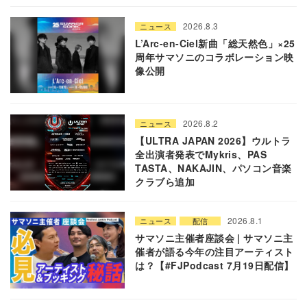
2026.8.3
ニュース
L’Arc-en-Ciel新曲「総天然色」×25
周年サマソニのコラボレーション映
像公開
2026.8.2
ニュース
【ULTRA JAPAN 2026】ウルトラ
全出演者発表でMykris、PAS
TASTA、NAKAJIN、パソコン音楽
クラブら追加
2026.8.1
ニュース
配信
サマソニ主催者座談会 | サマソニ主
催者が語る今年の注目アーティスト
は？【#FJPodcast 7月19日配信】