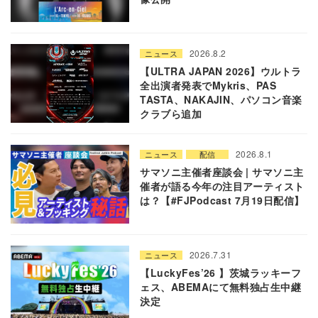
2026.8.2
ニュース
【ULTRA JAPAN 2026】ウルトラ
全出演者発表でMykris、PAS
TASTA、NAKAJIN、パソコン音楽
クラブら追加
2026.8.1
ニュース
配信
サマソニ主催者座談会 | サマソニ主
催者が語る今年の注目アーティスト
は？【#FJPodcast 7月19日配信】
2026.7.31
ニュース
【LuckyFes’26 】茨城ラッキーフ
ェス、ABEMAにて無料独占生中継
決定