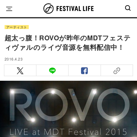
Skip
to
content
アーティスト
超太っ腹！ROVOが昨年のMDTフェステ
ィヴァルのライヴ音源を無料配信中！
2016.4.23