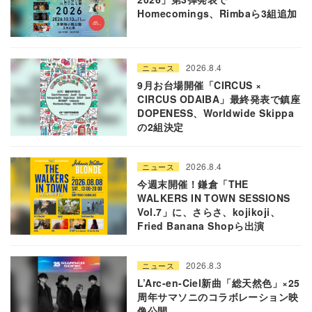
Homecomings、Rimbaら3組追加
2026.8.4
ニュース
9月お台場開催「CIRCUS ×
CIRCUS ODAIBA」最終発表で鎮座
DOPENESS、Worldwide Skippa
の2組決定
2026.8.4
ニュース
今週末開催！鎌倉「THE
WALKERS IN TOWN SESSIONS
Vol.7」に、さらさ、kojikoji、
Fried Banana Shopら出演
2026.8.3
ニュース
L’Arc-en-Ciel新曲「総天然色」×25
周年サマソニのコラボレーション映
像公開