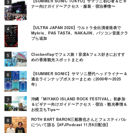
【SUMMER SONIC TOKYO】サマソニ初心者＆ビギ
ナー向けガイド〜アクセス・服装・宿泊事情〜
【ULTRA JAPAN 2026】ウルトラ全出演者発表で
Mykris、PAS TASTA、NAKAJIN、パソコン音楽クラ
ブら追加
Clockenflapでフェス旅！音楽&フェス好きにおすす
めの香港観光スポットまとめ
【SUMMER SONIC】サマソニ歴代ヘッドライナー＆
過去ラインナップポスターまとめ（2000年〜2025
年）
沖縄「MIYAKO ISLAND ROCK FESTIVAL」初参加
＆ビギナー向けガイド〜アクセス・宿泊・観光事情＆
お役立ちTips〜
ROTH BART BARON三船雅也さんとフェスティバル
について語る【#FJPodcast 11月8日配信】