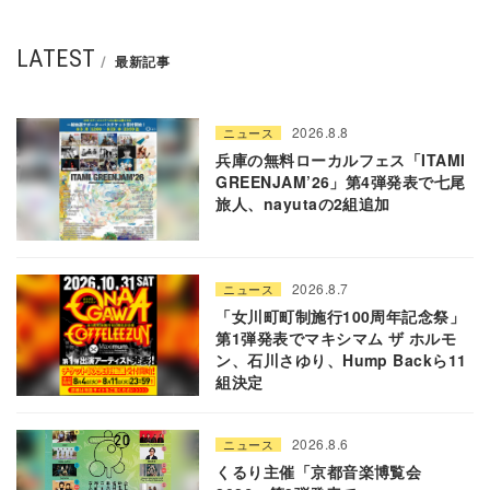
LATEST
最新記事
2026.8.8
ニュース
兵庫の無料ローカルフェス「ITAMI
GREENJAM’26」第4弾発表で七尾
旅人、nayutaの2組追加
2026.8.7
ニュース
「女川町町制施行100周年記念祭」
第1弾発表でマキシマム ザ ホルモ
ン、石川さゆり、Hump Backら11
組決定
2026.8.6
ニュース
くるり主催「京都音楽博覧会