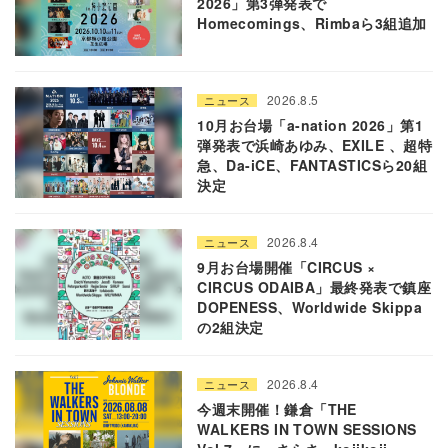
2026」第3弾発表で
Homecomings、Rimbaら3組追加
2026.8.5
ニュース
10月お台場「a-nation 2026」第1
弾発表で浜崎あゆみ、EXILE 、超特
急、Da-iCE、FANTASTICSら20組
決定
2026.8.4
ニュース
9月お台場開催「CIRCUS ×
CIRCUS ODAIBA」最終発表で鎮座
DOPENESS、Worldwide Skippa
の2組決定
2026.8.4
ニュース
今週末開催！鎌倉「THE
WALKERS IN TOWN SESSIONS