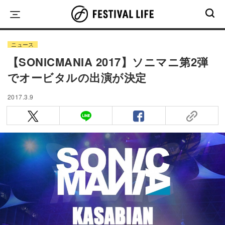
Skip
to
content
ニュース
【SONICMANIA 2017】ソニマニ第2弾
でオービタルの出演が決定
2017.3.9