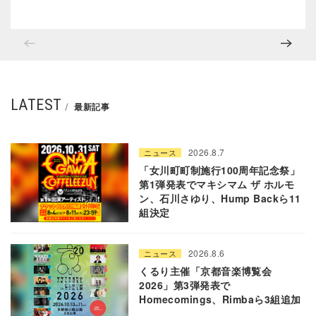
LATEST
最新記事
2026.8.7
ニュース
「女川町町制施行100周年記念祭」
第1弾発表でマキシマム ザ ホルモ
ン、石川さゆり、Hump Backら11
組決定
2026.8.6
ニュース
くるり主催「京都音楽博覧会
2026」第3弾発表で
Homecomings、Rimbaら3組追加