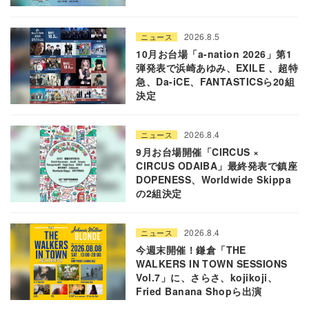
2026.8.5
ニュース
10月お台場「a-nation 2026」第1
弾発表で浜崎あゆみ、EXILE 、超特
急、Da-iCE、FANTASTICSら20組
決定
2026.8.4
ニュース
9月お台場開催「CIRCUS ×
CIRCUS ODAIBA」最終発表で鎮座
DOPENESS、Worldwide Skippa
の2組決定
2026.8.4
ニュース
今週末開催！鎌倉「THE
WALKERS IN TOWN SESSIONS
Vol.7」に、さらさ、kojikoji、
Fried Banana Shopら出演