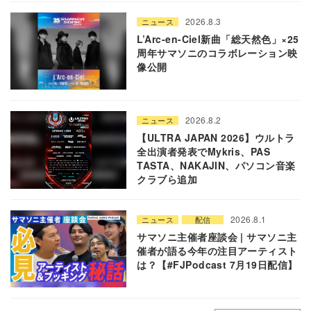
2026.8.3
ニュース
L’Arc-en-Ciel新曲「総天然色」×25
周年サマソニのコラボレーション映
像公開
2026.8.2
ニュース
【ULTRA JAPAN 2026】ウルトラ
全出演者発表でMykris、PAS
TASTA、NAKAJIN、パソコン音楽
クラブら追加
2026.8.1
ニュース
配信
サマソニ主催者座談会 | サマソニ主
催者が語る今年の注目アーティスト
は？【#FJPodcast 7月19日配信】