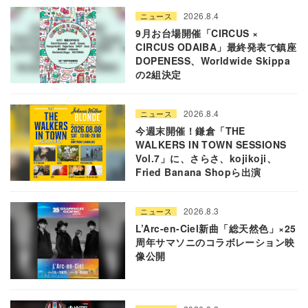
2026.8.4
ニュース
9月お台場開催「CIRCUS ×
CIRCUS ODAIBA」最終発表で鎮座
DOPENESS、Worldwide Skippa
の2組決定
2026.8.4
ニュース
今週末開催！鎌倉「THE
WALKERS IN TOWN SESSIONS
Vol.7」に、さらさ、kojikoji、
Fried Banana Shopら出演
2026.8.3
ニュース
L’Arc-en-Ciel新曲「総天然色」×25
周年サマソニのコラボレーション映
像公開