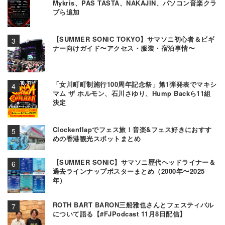
Mykris、PAS TASTA、NAKAJIN、パソコン音楽クラ
ブら追加
【SUMMER SONIC TOKYO】サマソニ初心者＆ビギ
ナー向けガイド〜アクセス・服装・宿泊事情〜
「女川町町制施行100周年記念祭」第1弾発表でマキシ
マム ザ ホルモン、石川さゆり、Hump Backら11組
決定
Clockenflapでフェス旅！音楽&フェス好きにおすす
めの香港観光スポットまとめ
【SUMMER SONIC】サマソニ歴代ヘッドライナー＆
過去ラインナップポスターまとめ（2000年〜2025
年）
ROTH BART BARON三船雅也さんとフェスティバル
について語る【#FJPodcast 11月8日配信】