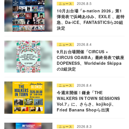
2026.8.5
ニュース
10月お台場「a-nation 2026」第1
弾発表で浜崎あゆみ、EXILE 、超特
急、Da-iCE、FANTASTICSら20組
決定
2026.8.4
ニュース
9月お台場開催「CIRCUS ×
CIRCUS ODAIBA」最終発表で鎮座
DOPENESS、Worldwide Skippa
の2組決定
2026.8.4
ニュース
今週末開催！鎌倉「THE
WALKERS IN TOWN SESSIONS
Vol.7」に、さらさ、kojikoji、
Fried Banana Shopら出演
2026.8.3
ニュース