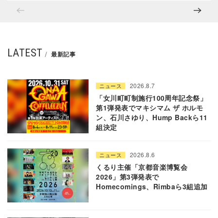
LATEST
最新記事
2026.8.7
ニュース
「女川町町制施行100周年記念祭」
第1弾発表でマキシマム ザ ホルモ
ン、石川さゆり、Hump Backら11
組決定
2026.8.6
ニュース
くるり主催「京都音楽博覧会
2026」第3弾発表で
Homecomings、Rimbaら3組追加