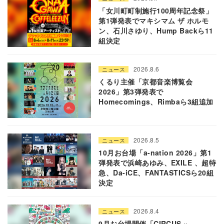
「女川町町制施行100周年記念祭」
第1弾発表でマキシマム ザ ホルモ
ン、石川さゆり、Hump Backら11
組決定
2026.8.6
ニュース
くるり主催「京都音楽博覧会
2026」第3弾発表で
Homecomings、Rimbaら3組追加
2026.8.5
ニュース
10月お台場「a-nation 2026」第1
弾発表で浜崎あゆみ、EXILE 、超特
急、Da-iCE、FANTASTICSら20組
決定
2026.8.4
ニュース
9月お台場開催「CIRCUS ×