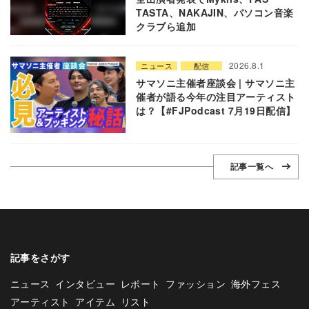
TASTA、NAKAJIN、パソコン音楽
クラブら追加
2026.8.1
ニュース
配信
サマソニ主催者座談会 | サマソニ主
催者が語る今年の注目アーティスト
は？【#FJPodcast 7月19日配信】
記事一覧へ
記事をさがす
ニュース
インタビュー
レポート
ファッション
海外フェス
アーティスト
アイテム
リスト