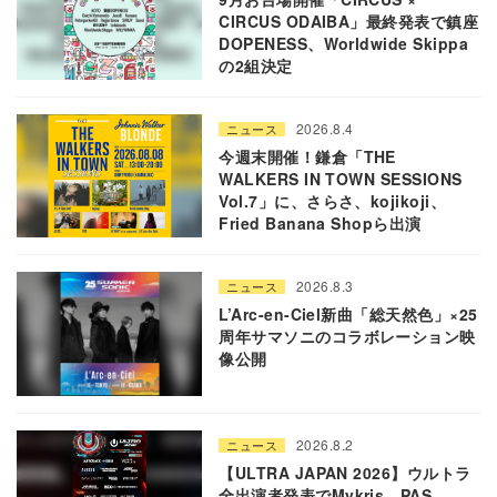
CIRCUS ODAIBA」最終発表で鎮座
DOPENESS、Worldwide Skippa
の2組決定
2026.8.4
ニュース
今週末開催！鎌倉「THE
WALKERS IN TOWN SESSIONS
Vol.7」に、さらさ、kojikoji、
Fried Banana Shopら出演
2026.8.3
ニュース
L’Arc-en-Ciel新曲「総天然色」×25
周年サマソニのコラボレーション映
像公開
2026.8.2
ニュース
【ULTRA JAPAN 2026】ウルトラ
全出演者発表でMykris、PAS