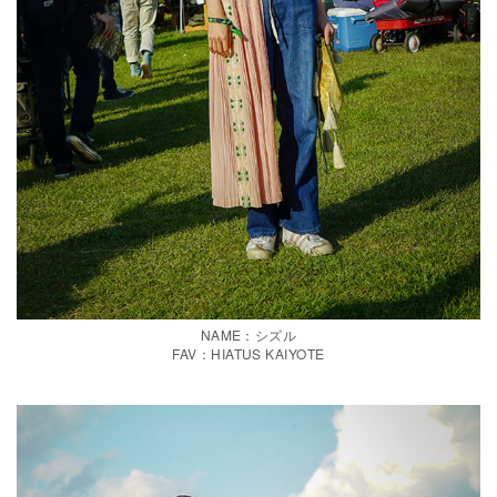
NAME：シズル
FAV：HIATUS KAIYOTE