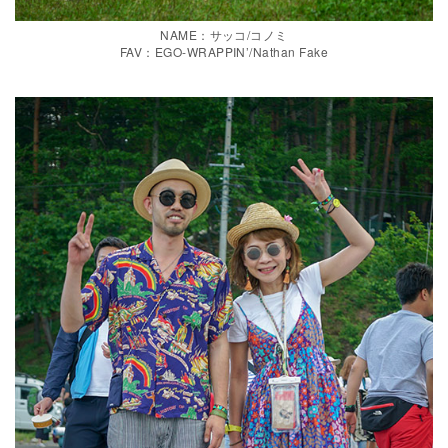
NAME：サッコ/コノミ
FAV：EGO-WRAPPIN’/Nathan Fake