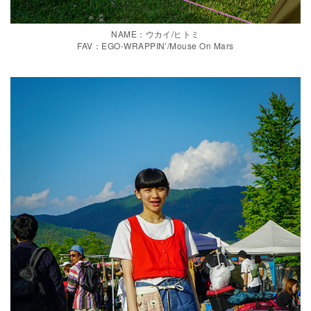
NAME：ウカイ/ヒトミ
FAV：EGO-WRAPPIN’/Mouse On Mars