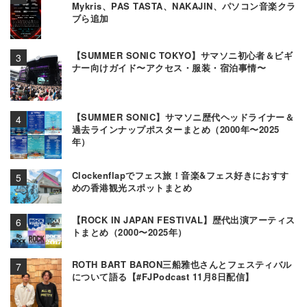
Mykris、PAS TASTA、NAKAJIN、パソコン音楽クラ
ブら追加
【SUMMER SONIC TOKYO】サマソニ初心者＆ビギ
ナー向けガイド〜アクセス・服装・宿泊事情〜
【SUMMER SONIC】サマソニ歴代ヘッドライナー＆
過去ラインナップポスターまとめ（2000年〜2025
年）
Clockenflapでフェス旅！音楽&フェス好きにおすす
めの香港観光スポットまとめ
【ROCK IN JAPAN FESTIVAL】歴代出演アーティス
トまとめ（2000〜2025年）
ROTH BART BARON三船雅也さんとフェスティバル
について語る【#FJPodcast 11月8日配信】