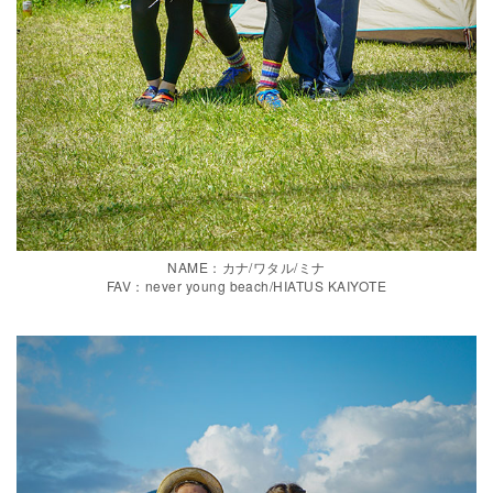
NAME：カナ/ワタル/ミナ
FAV：never young beach/HIATUS KAIYOTE