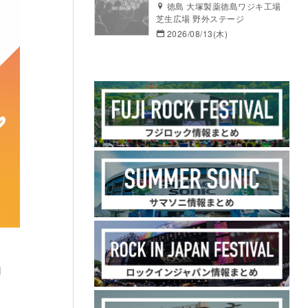
徳島 大塚製薬徳島ワジキ工場
芝生広場 野外ステージ
2026/08/13(木)
H