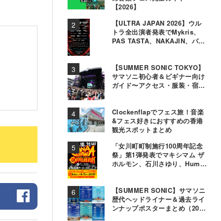
【2026】
【ULTRA JAPAN 2026】ウル
トラ全出演者発表でMykris、
PAS TASTA、NAKAJIN、パソ
コン音楽クラブら追加
【SUMMER SONIC TOKYO】
サマソニ初心者＆ビギナー向け
ガイド〜アクセス・服装・宿泊
事情〜
Clockenflapでフェス旅！音楽
&フェス好きにおすすめの香港
観光スポットまとめ
「女川町町制施行100周年記念
祭」第1弾発表でマキシマム ザ
ホルモン、石川さゆり、Hump
Backら11組決定
【SUMMER SONIC】サマソニ
歴代ヘッドライナー＆過去ライ
ンナップポスターまとめ（2000
年〜2025年）