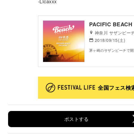
-Licaxxx
PACIFIC BEACH 
神奈川 サザンビー
2018/09/15(土)
茅ヶ崎のサザンビーチで開
全国フェス検
ポストする