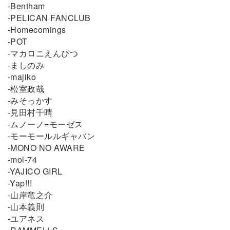
-Bentham
-PELICAN FANCLUB
-Homecomings
-POT
-マカロニえんぴつ
-ましのみ
-majiko
-松室政哉
-みそっかす
-見田村千晴
-ムノーノ=モーゼス
-モーモールルギャバン
-MONO NO AWARE
-mol-74
-YAJICO GIRL
-Yap!!!
-山岸竜之介
-山本義則
-ユアネス