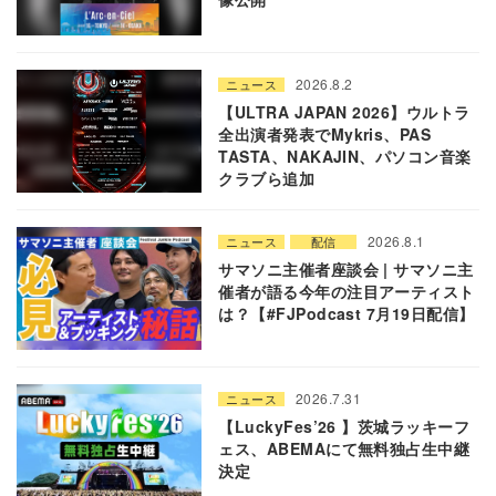
2026.8.2
ニュース
【ULTRA JAPAN 2026】ウルトラ
全出演者発表でMykris、PAS
TASTA、NAKAJIN、パソコン音楽
クラブら追加
2026.8.1
ニュース
配信
サマソニ主催者座談会 | サマソニ主
催者が語る今年の注目アーティスト
は？【#FJPodcast 7月19日配信】
2026.7.31
ニュース
【LuckyFes’26 】茨城ラッキーフ
ェス、ABEMAにて無料独占生中継
決定