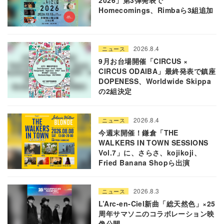
2026」第3弾発表で
Homecomings、Rimbaら3組追加
2026.8.4
ニュース
9月お台場開催「CIRCUS ×
CIRCUS ODAIBA」最終発表で鎮座
DOPENESS、Worldwide Skippa
の2組決定
2026.8.4
ニュース
今週末開催！鎌倉「THE
WALKERS IN TOWN SESSIONS
Vol.7」に、さらさ、kojikoji、
Fried Banana Shopら出演
2026.8.3
ニュース
L’Arc-en-Ciel新曲「総天然色」×25
周年サマソニのコラボレーション映
像公開