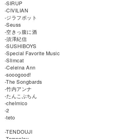
-SIRUP
-CIVILIAN
-ジラフポット
-Seuss
-空きっ腹に酒
-須澤紀信
-SUSHIBOYS
-Special Favorite Music
-Slimcat
-Celeina Ann
-sooogood!
-The Songbards
-竹内アンナ
-たんこぶちん
-chelmico
-2
-teto
-TENDOUJI
-Tempalay