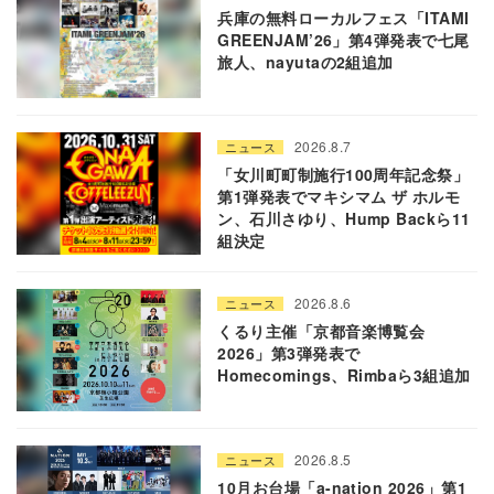
兵庫の無料ローカルフェス「ITAMI
GREENJAM’26」第4弾発表で七尾
旅人、nayutaの2組追加
2026.8.7
ニュース
「女川町町制施行100周年記念祭」
第1弾発表でマキシマム ザ ホルモ
ン、石川さゆり、Hump Backら11
組決定
2026.8.6
ニュース
くるり主催「京都音楽博覧会
2026」第3弾発表で
Homecomings、Rimbaら3組追加
2026.8.5
ニュース
10月お台場「a-nation 2026」第1