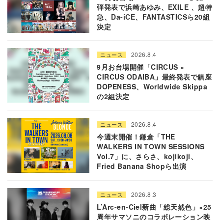
弾発表で浜崎あゆみ、EXILE 、超特
急、Da-iCE、FANTASTICSら20組
決定
2026.8.4
ニュース
9月お台場開催「CIRCUS ×
CIRCUS ODAIBA」最終発表で鎮座
DOPENESS、Worldwide Skippa
の2組決定
2026.8.4
ニュース
今週末開催！鎌倉「THE
WALKERS IN TOWN SESSIONS
Vol.7」に、さらさ、kojikoji、
Fried Banana Shopら出演
2026.8.3
ニュース
L’Arc-en-Ciel新曲「総天然色」×25
周年サマソニのコラボレーション映