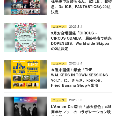
弾発表で浜崎あゆみ、EXILE 、超特
急、Da-iCE、FANTASTICSら20組
決定
2026.8.4
ニュース
9月お台場開催「CIRCUS ×
CIRCUS ODAIBA」最終発表で鎮座
DOPENESS、Worldwide Skippa
の2組決定
2026.8.4
ニュース
今週末開催！鎌倉「THE
WALKERS IN TOWN SESSIONS
Vol.7」に、さらさ、kojikoji、
Fried Banana Shopら出演
2026.8.3
ニュース
L’Arc-en-Ciel新曲「総天然色」×25
周年サマソニのコラボレーション映