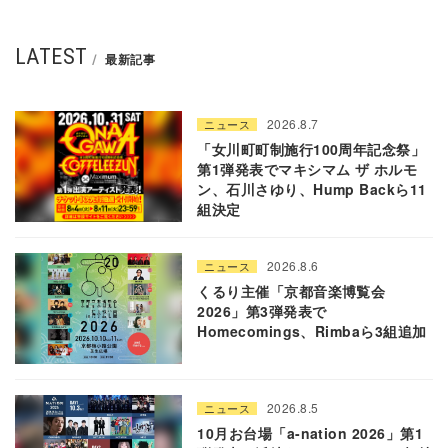
LATEST
最新記事
2026.8.7
ニュース
「女川町町制施行100周年記念祭」
第1弾発表でマキシマム ザ ホルモ
ン、石川さゆり、Hump Backら11
組決定
2026.8.6
ニュース
くるり主催「京都音楽博覧会
2026」第3弾発表で
Homecomings、Rimbaら3組追加
2026.8.5
ニュース
10月お台場「a-nation 2026」第1