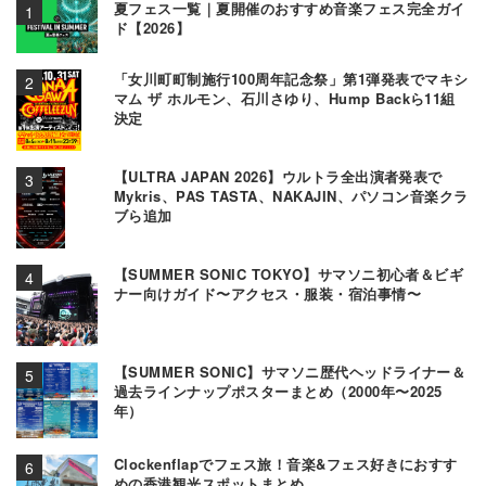
夏フェス一覧｜夏開催のおすすめ音楽フェス完全ガイ
ド【2026】
「女川町町制施行100周年記念祭」第1弾発表でマキシ
マム ザ ホルモン、石川さゆり、Hump Backら11組
決定
【ULTRA JAPAN 2026】ウルトラ全出演者発表で
Mykris、PAS TASTA、NAKAJIN、パソコン音楽クラ
ブら追加
【SUMMER SONIC TOKYO】サマソニ初心者＆ビギ
ナー向けガイド〜アクセス・服装・宿泊事情〜
【SUMMER SONIC】サマソニ歴代ヘッドライナー＆
過去ラインナップポスターまとめ（2000年〜2025
年）
Clockenflapでフェス旅！音楽&フェス好きにおすす
めの香港観光スポットまとめ