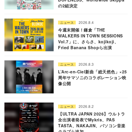
の2組決定
2026.8.4
ニュース
今週末開催！鎌倉「THE
WALKERS IN TOWN SESSIONS
Vol.7」に、さらさ、kojikoji、
Fried Banana Shopら出演
2026.8.3
ニュース
L’Arc-en-Ciel新曲「総天然色」×25
周年サマソニのコラボレーション映
像公開
2026.8.2
ニュース
【ULTRA JAPAN 2026】ウルトラ
全出演者発表でMykris、PAS
TASTA、NAKAJIN、パソコン音楽
クラブら追加