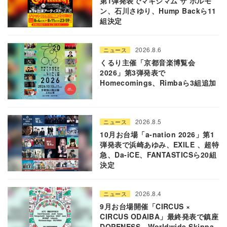
第1弾発表でマキシマム ザ ホルモ
ン、石川さゆり、Hump Backら11
組決定
2026.8.6
ニュース
くるり主催「京都音楽博覧会
2026」第3弾発表で
Homecomings、Rimbaら3組追加
2026.8.5
ニュース
10月お台場「a-nation 2026」第1
弾発表で浜崎あゆみ、EXILE 、超特
急、Da-iCE、FANTASTICSら20組
決定
2026.8.4
ニュース
9月お台場開催「CIRCUS ×
CIRCUS ODAIBA」最終発表で鎮座
DOPENESS、Worldwide Skippa