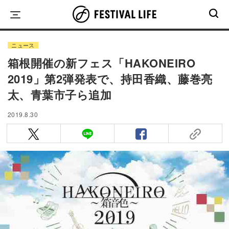
Skip
to
content
ニュース
箱根開催の新フェス「HAKONEIRO
2019」第2弾発表で、持田香織、藤巻亮
太、青葉市子ら追加
2019.8.30