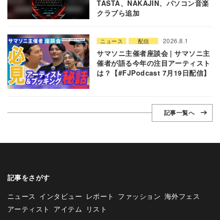
TASTA、NAKAJIN、パソコン音楽
クラブら追加
2026.8.1
ニュース
配信
サマソニ主催者座談会 | サマソニ主
催者が語る今年の注目アーティスト
は？【#FJPodcast 7月19日配信】
記事一覧へ
記事をさがす
ニュース
インタビュー
レポート
ファッション
海外フェス
アーティスト
アイテム
リスト