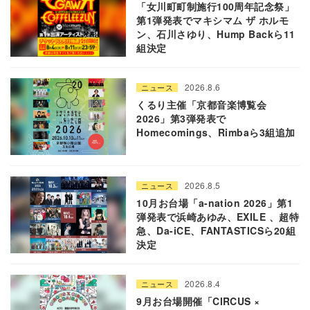
「女川町町制施行100周年記念祭」
第1弾発表でマキシマム ザ ホルモ
ン、石川さゆり、Hump Backら11
組決定
2026.8.6
ニュース
くるり主催「京都音楽博覧会
2026」第3弾発表で
Homecomings、Rimbaら3組追加
2026.8.5
ニュース
10月お台場「a-nation 2026」第1
弾発表で浜崎あゆみ、EXILE 、超特
急、Da-iCE、FANTASTICSら20組
決定
2026.8.4
ニュース
9月お台場開催「CIRCUS ×