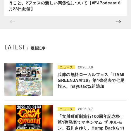
うこと、2フェスの新しい関係性について【#FJPodcast 6
月23日配信】
LATEST
最新記事
2026.8.8
ニュース
兵庫の無料ローカルフェス「ITAMI
GREENJAM’26」第4弾発表で七尾
旅人、nayutaの2組追加
2026.8.7
ニュース
「女川町町制施行100周年記念祭」
第1弾発表でマキシマム ザ ホルモ
ン、石川さゆり、Hump Backら11