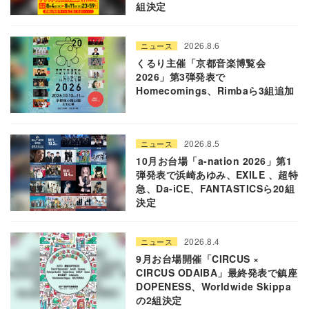
組決定
2026.8.6
ニュース
くるり主催「京都音楽博覧会
2026」第3弾発表で
Homecomings、Rimbaら3組追加
2026.8.5
ニュース
10月お台場「a-nation 2026」第1
弾発表で浜崎あゆみ、EXILE 、超特
急、Da-iCE、FANTASTICSら20組
決定
2026.8.4
ニュース
9月お台場開催「CIRCUS ×
CIRCUS ODAIBA」最終発表で鎮座
DOPENESS、Worldwide Skippa
の2組決定