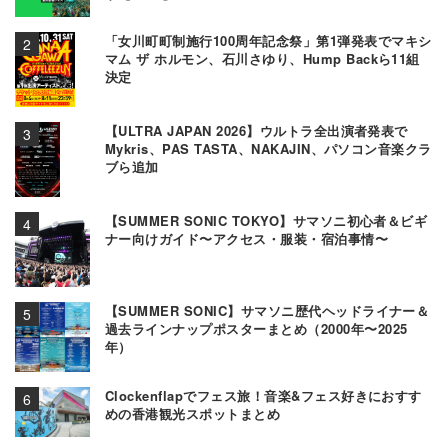
「女川町町制施行100周年記念祭」第1弾発表でマキシ
マム ザ ホルモン、石川さゆり、Hump Backら11組
決定
【ULTRA JAPAN 2026】ウルトラ全出演者発表で
Mykris、PAS TASTA、NAKAJIN、パソコン音楽クラ
ブら追加
【SUMMER SONIC TOKYO】サマソニ初心者＆ビギ
ナー向けガイド〜アクセス・服装・宿泊事情〜
【SUMMER SONIC】サマソニ歴代ヘッドライナー＆
過去ラインナップポスターまとめ（2000年〜2025
年）
Clockenflapでフェス旅！音楽&フェス好きにおすす
めの香港観光スポットまとめ