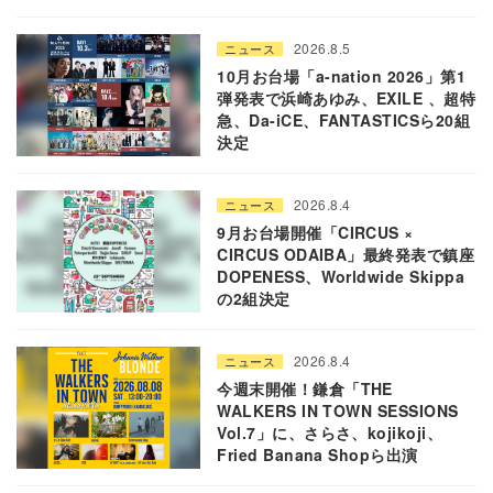
2026.8.5
ニュース
10月お台場「a-nation 2026」第1
弾発表で浜崎あゆみ、EXILE 、超特
急、Da-iCE、FANTASTICSら20組
決定
2026.8.4
ニュース
9月お台場開催「CIRCUS ×
CIRCUS ODAIBA」最終発表で鎮座
DOPENESS、Worldwide Skippa
の2組決定
2026.8.4
ニュース
今週末開催！鎌倉「THE
WALKERS IN TOWN SESSIONS
Vol.7」に、さらさ、kojikoji、
Fried Banana Shopら出演