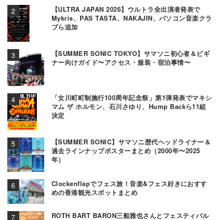
【ULTRA JAPAN 2026】ウルトラ全出演者発表で
Mykris、PAS TASTA、NAKAJIN、パソコン音楽クラ
ブら追加
【SUMMER SONIC TOKYO】サマソニ初心者＆ビギ
ナー向けガイド〜アクセス・服装・宿泊事情〜
「女川町町制施行100周年記念祭」第1弾発表でマキシ
マム ザ ホルモン、石川さゆり、Hump Backら11組
決定
【SUMMER SONIC】サマソニ歴代ヘッドライナー＆
過去ラインナップポスターまとめ（2000年〜2025
年）
Clockenflapでフェス旅！音楽&フェス好きにおすす
めの香港観光スポットまとめ
ROTH BART BARON三船雅也さんとフェスティバル