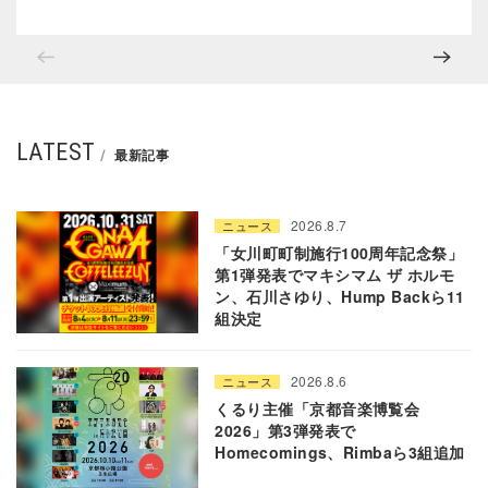
LATEST
最新記事
2026.8.7
ニュース
「女川町町制施行100周年記念祭」
第1弾発表でマキシマム ザ ホルモ
ン、石川さゆり、Hump Backら11
組決定
2026.8.6
ニュース
くるり主催「京都音楽博覧会
2026」第3弾発表で
Homecomings、Rimbaら3組追加