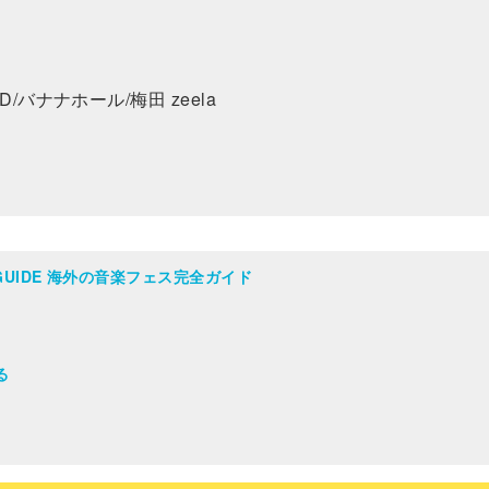
/バナナホール/梅⽥ zeela
AL GUIDE 海外の音楽フェス完全ガイド
る