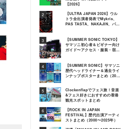
【2026】
【ULTRA JAPAN 2026】ウル
トラ全出演者発表でMykris、
PAS TASTA、NAKAJIN、パソ
コン音楽クラブら追加
【SUMMER SONIC TOKYO】
サマソニ初心者＆ビギナー向け
ガイド〜アクセス・服装・宿泊
事情〜
【SUMMER SONIC】サマソニ
歴代ヘッドライナー＆過去ライ
ンナップポスターまとめ（2000
年〜2025年）
Clockenflapでフェス旅！音楽
&フェス好きにおすすめの香港
観光スポットまとめ
【ROCK IN JAPAN
FESTIVAL】歴代出演アーティ
ストまとめ（2000〜2025年）