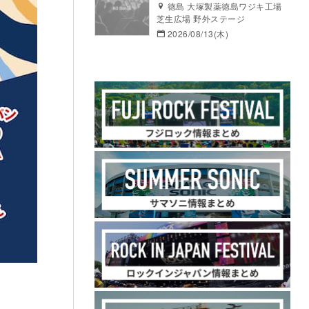
徳島 大塚製薬徳島ワジキ工場
芝生広場 野外ステージ
2026/08/13(木)
弾