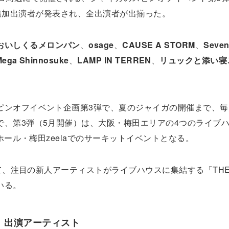
021」の追加出演者が発表され、全出演者が出揃った。
おいしくるメロンパン
、
osage
、
CAUSE A STORM
、
Seven 
Mega Shinnosuke
、
LAMP IN TERREN
、
リュックと添い寝
ピンオフイベント企画第3弾で、夏のジャイガの開催まで、毎
で、第3弾（5月開催）は、大阪・梅田エリアの4つのライブ
ホール・梅田zeelaでのサーキットイベントとなる。
にて、注目の新人アーティストがライブハウスに集結する「THE 
ている。
021」出演アーティスト