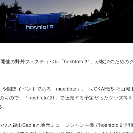
催の野外フェスティバル「hoshioto’21」が救済のための
」や関連イベントである「machioto」、「JOKAFES-福山
もので、「hoshioto’21」で販売する予定だったグッズ等
る。
福山Cableと地元ミュージシャン主導でhoshioto’21