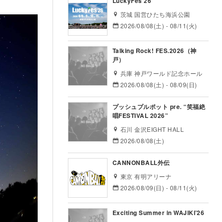
LuckyFes’26
茨城 国営ひたち海浜公園
2026/08/08(土) - 08/11(火)
Talking Rock! FES.2026（神
戸）
兵庫 神戸ワールド記念ホール
2026/08/08(土) - 08/09(日)
プッシュプルポット pre. “笑福絶
唱FESTIVAL 2026”
石川 金沢EIGHT HALL
2026/08/08(土)
CANNONBALL外伝
東京 有明アリーナ
2026/08/09(日) - 08/11(火)
Exciting Summer in WAJIKI’26