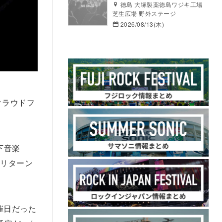
徳島 大塚製薬徳島ワジキ工場
芝生広場 野外ステージ
2026/08/13(木)
クラウドフ
城下音楽
をリターン
開催日だった