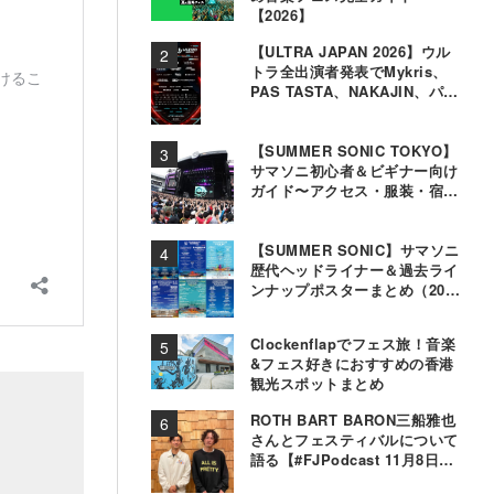
【2026】
【ULTRA JAPAN 2026】ウル
トラ全出演者発表でMykris、
PAS TASTA、NAKAJIN、パソ
コン音楽クラブら追加
【SUMMER SONIC TOKYO】
サマソニ初心者＆ビギナー向け
ガイド〜アクセス・服装・宿泊
事情〜
【SUMMER SONIC】サマソニ
歴代ヘッドライナー＆過去ライ
ンナップポスターまとめ（2000
年〜2025年）
Clockenflapでフェス旅！音楽
&フェス好きにおすすめの香港
観光スポットまとめ
ROTH BART BARON三船雅也
さんとフェスティバルについて
語る【#FJPodcast 11月8日配
信】