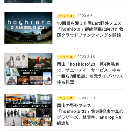
2023.6.6
ニュース
10回目を迎えた岡山の野外フェス
「hoshioto」継続開催に向けた救
済クラウドファンディングを開始
2023.3.16
ニュース
岡山「hoshioto’23」第4弾発表
で、サニーデイ・サービス、中村
一義ら7組追加。地元ライブハウス
枠も決定
2023.2.23
ニュース
岡山の野外フェス
「hoshioto’23」第3弾発表で真心
ブラザーズ、林青空、andropら9
組追加