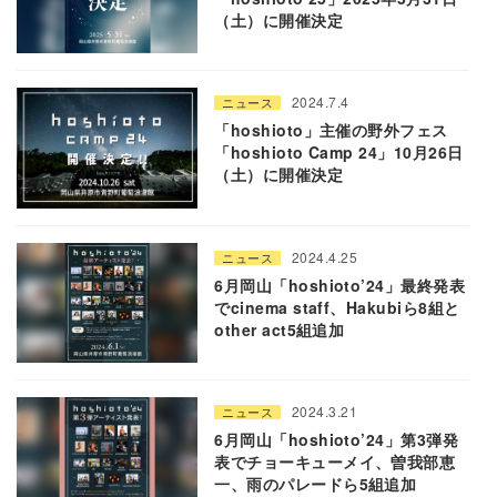
（土）に開催決定
2024.7.4
ニュース
「hoshioto」主催の野外フェス
「hoshioto Camp 24」10月26日
（土）に開催決定
2024.4.25
ニュース
6月岡山「hoshioto’24」最終発表
でcinema staff、Hakubiら8組と
other act5組追加
2024.3.21
ニュース
6月岡山「hoshioto’24」第3弾発
表でチョーキューメイ、曽我部恵
一、雨のパレードら5組追加