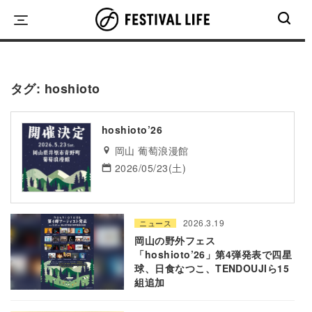
Skip
to
content
タグ:
hoshioto
hoshioto’26
岡山 葡萄浪漫館
2026/05/23(土)
2026.3.19
ニュース
岡山の野外フェス
「hoshioto’26」第4弾発表で四星
球、日食なつこ、TENDOUJIら15
組追加