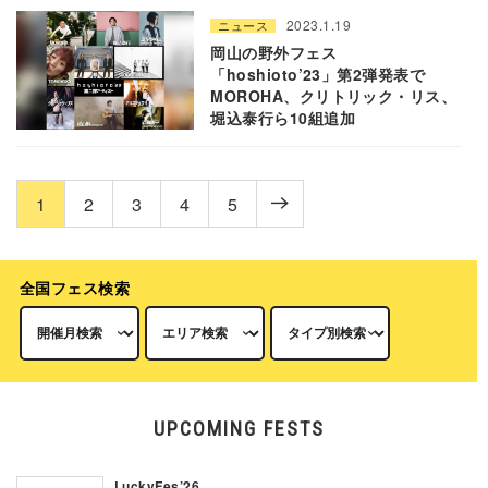
2023.1.19
ニュース
岡山の野外フェス
「hoshioto’23」第2弾発表で
MOROHA、クリトリック・リス、
堀込泰行ら10組追加
1
2
3
4
5
全国フェス検索
UPCOMING FESTS
LuckyFes’26