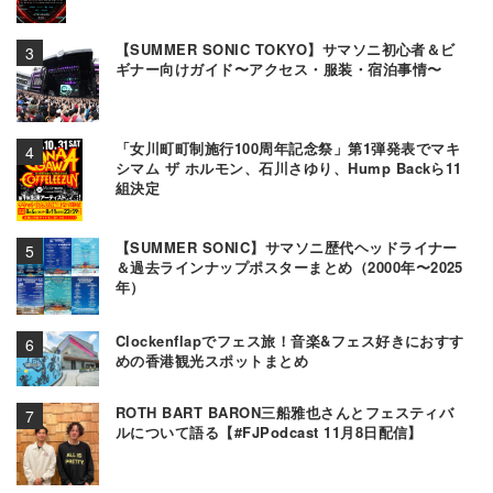
【SUMMER SONIC TOKYO】サマソニ初心者＆ビ
ギナー向けガイド〜アクセス・服装・宿泊事情〜
「女川町町制施行100周年記念祭」第1弾発表でマキ
シマム ザ ホルモン、石川さゆり、Hump Backら11
組決定
【SUMMER SONIC】サマソニ歴代ヘッドライナー
＆過去ラインナップポスターまとめ（2000年〜2025
年）
Clockenflapでフェス旅！音楽&フェス好きにおすす
めの香港観光スポットまとめ
ROTH BART BARON三船雅也さんとフェスティバ
ルについて語る【#FJPodcast 11月8日配信】