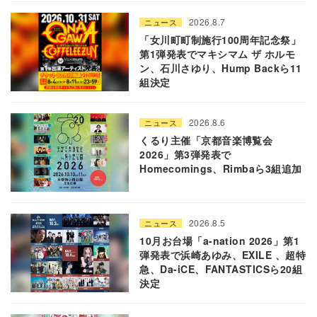
2026.8.7
ニュース
「女川町町制施行100周年記念祭」
第1弾発表でマキシマム ザ ホルモ
ン、石川さゆり、Hump Backら11
組決定
2026.8.6
ニュース
くるり主催「京都音楽博覧会
2026」第3弾発表で
Homecomings、Rimbaら3組追加
2026.8.5
ニュース
10月お台場「a-nation 2026」第1
弾発表で浜崎あゆみ、EXILE 、超特
急、Da-iCE、FANTASTICSら20組
決定