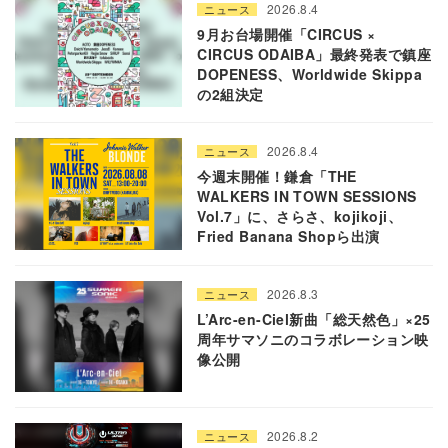
2026.8.4
ニュース
9月お台場開催「CIRCUS ×
CIRCUS ODAIBA」最終発表で鎮座
DOPENESS、Worldwide Skippa
の2組決定
2026.8.4
ニュース
今週末開催！鎌倉「THE
WALKERS IN TOWN SESSIONS
Vol.7」に、さらさ、kojikoji、
Fried Banana Shopら出演
2026.8.3
ニュース
L’Arc-en-Ciel新曲「総天然色」×25
周年サマソニのコラボレーション映
像公開
2026.8.2
ニュース