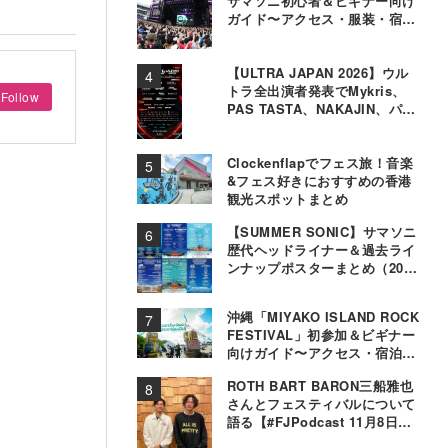
サマソニ初心者＆ビギナー向け
ガイド〜アクセス・服装・宿泊
事情〜
【ULTRA JAPAN 2026】ウル
トラ全出演者発表でMykris、
Follow
PAS TASTA、NAKAJIN、パソ
コン音楽クラブら追加
Clockenflapでフェス旅！音楽
&フェス好きにおすすめの香港
観光スポットまとめ
【SUMMER SONIC】サマソニ
歴代ヘッドライナー＆過去ライ
ンナップポスターまとめ（2000
年〜2025年）
沖縄「MIYAKO ISLAND ROCK
FESTIVAL」初参加＆ビギナー
向けガイド〜アクセス・宿泊・
観光事情＆お役立ちTips〜
ROTH BART BARON三船雅也
さんとフェスティバルについて
語る【#FJPodcast 11月8日配
信】