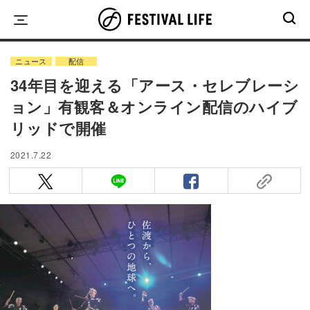
Skip
to
content
ニュース
配信
34年目を迎える「アース・セレブレーシ
ョン」有観客＆オンライン配信のハイブ
リッドで開催
2021.7.22