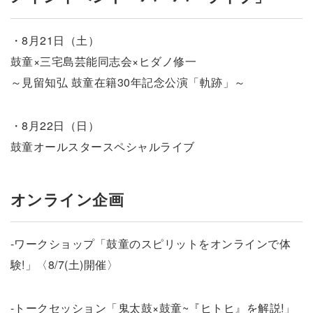
・8月21日（土）
鼓童×三宅島芸能同志会×ヒダノ修一
～見留知弘 鼓童在籍30年記念公演「軌跡」～
・8月22日（日）
鼓童オールスタースペシャルライブ
オンライン企画
-ワークショップ「鼓童のスピリットをオンラインで体
験!」〈8/7(土)開催〉
-トークセッション「鬼太鼓×鼓童~『ヒトヒ』を解説!」