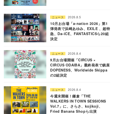
2026.8.5
ニュース
10月お台場「a-nation 2026」第1
弾発表で浜崎あゆみ、EXILE 、超特
急、Da-iCE、FANTASTICSら20組
決定
2026.8.4
ニュース
9月お台場開催「CIRCUS ×
CIRCUS ODAIBA」最終発表で鎮座
DOPENESS、Worldwide Skippa
の2組決定
2026.8.4
ニュース
今週末開催！鎌倉「THE
WALKERS IN TOWN SESSIONS
Vol.7」に、さらさ、kojikoji、
Fried Banana Shopら出演