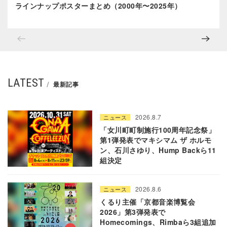
ラインナップポスターまとめ（2000年〜2025年）
LATEST
最新記事
2026.8.7
ニュース
「女川町町制施行100周年記念祭」
第1弾発表でマキシマム ザ ホルモ
ン、石川さゆり、Hump Backら11
組決定
2026.8.6
ニュース
くるり主催「京都音楽博覧会
2026」第3弾発表で
Homecomings、Rimbaら3組追加