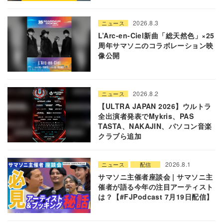
2026.8.3
ニュース
L’Arc-en-Ciel新曲「総天然色」×25
周年サマソニのコラボレーション映
像公開
2026.8.2
ニュース
【ULTRA JAPAN 2026】ウルトラ
全出演者発表でMykris、PAS
TASTA、NAKAJIN、パソコン音楽
クラブら追加
2026.8.1
ニュース
配信
サマソニ主催者座談会 | サマソニ主
催者が語る今年の注目アーティスト
は？【#FJPodcast 7月19日配信】