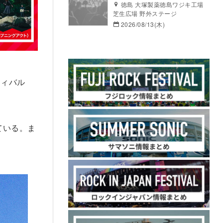
徳島 大塚製薬徳島ワジキ工場
芝生広場 野外ステージ
2026/08/13(木)
ティバル
ている。ま