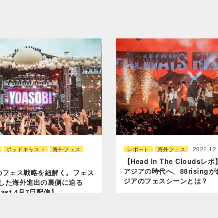
2022.12
ポッドキャスト
海外フェス
レポート
海外フェス
【Head In The Clouds
アジアの時代へ。88rising
BIのフェス戦略を紐解く。フェス
ジアのフェスシーンとは？
した海外進出の裏側に迫る
cast 4月7日配信】