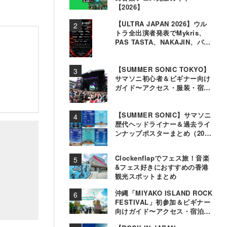
【2026】
【ULTRA JAPAN 2026】ウル
トラ全出演者発表でMykris、
PAS TASTA、NAKAJIN、パソ
コン音楽クラブら追加
【SUMMER SONIC TOKYO】
サマソニ初心者＆ビギナー向け
ガイド〜アクセス・服装・宿泊
事情〜
【SUMMER SONIC】サマソニ
歴代ヘッドライナー＆過去ライ
ンナップポスターまとめ（2000
年〜2025年）
Clockenflapでフェス旅！音楽
&フェス好きにおすすめの香港
観光スポットまとめ
沖縄「MIYAKO ISLAND ROCK
FESTIVAL」初参加＆ビギナー
向けガイド〜アクセス・宿泊・
観光事情＆お役立ちTips〜