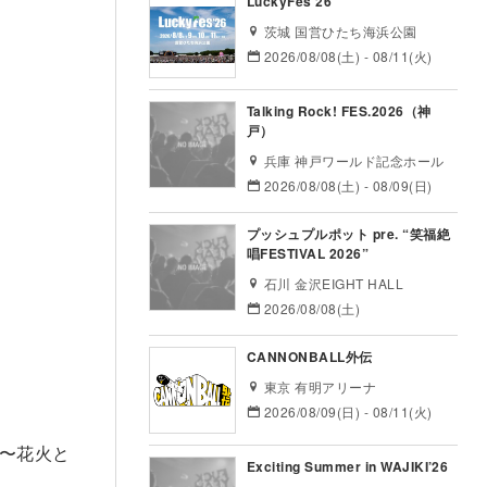
LuckyFes’26
茨城 国営ひたち海浜公園
2026/08/08(土) - 08/11(火)
Talking Rock! FES.2026（神
戸）
兵庫 神戸ワールド記念ホール
2026/08/08(土) - 08/09(日)
プッシュプルポット pre. “笑福絶
唱FESTIVAL 2026”
石川 金沢EIGHT HALL
2026/08/08(土)
CANNONBALL外伝
東京 有明アリーナ
2026/08/09(日) - 08/11(火)
 〜花火と
Exciting Summer in WAJIKI’26