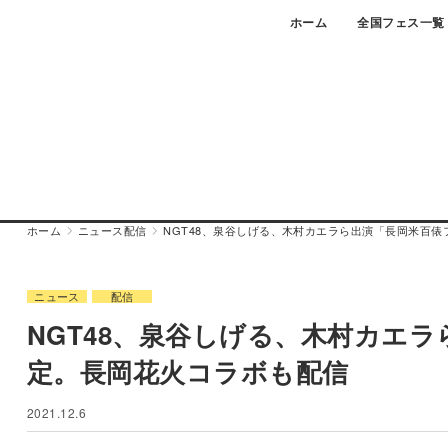
Skip
ホーム
全国フェス一覧
to
content
ホーム
ニュース
配信
NGT48、泉谷しげる、木村カエラら出演「長岡米百
ニュース
配信
NGT48、泉谷しげる、木村カエ
定。長岡花火コラボも配信
2021.12.6