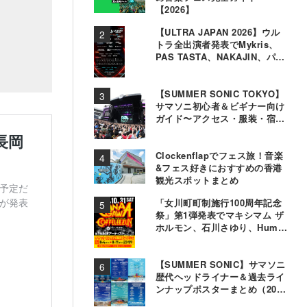
【2026】
【ULTRA JAPAN 2026】ウル
トラ全出演者発表でMykris、
PAS TASTA、NAKAJIN、パソ
コン音楽クラブら追加
【SUMMER SONIC TOKYO】
サマソニ初心者＆ビギナー向け
ガイド〜アクセス・服装・宿泊
事情〜
Clockenflapでフェス旅！音楽
&フェス好きにおすすめの香港
観光スポットまとめ
「女川町町制施行100周年記念
祭」第1弾発表でマキシマム ザ
ホルモン、石川さゆり、Hump
Backら11組決定
【SUMMER SONIC】サマソニ
歴代ヘッドライナー＆過去ライ
ンナップポスターまとめ（2000
年〜2025年）