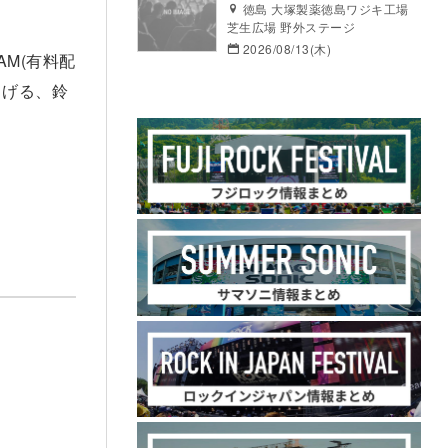
徳島 大塚製薬徳島ワジキ工場
芝生広場 野外ステージ
2026/08/13(木)
AM(有料配
しげる、鈴