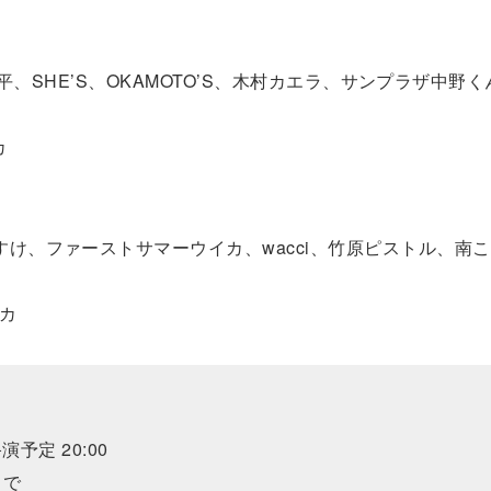
下洸平、SHE’S、OKAMOTO’S、木村カエラ、サンプラザ中野
カ
すけ、ファーストサマーウイカ、wacci、竹原ピストル、南
イカ
演予定 20:00
まで