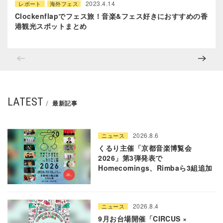
2023.4.14
レポート
海外フェス
Clockenflapでフェス旅！音楽&フェス好きにおすすめの香
港観光スポットまとめ
LATEST
最新記事
2026.8.6
ニュース
くるり主催「京都音楽博覧会
2026」第3弾発表で
Homecomings、Rimbaら3組追加
2026.8.4
ニュース
9月お台場開催「CIRCUS ×