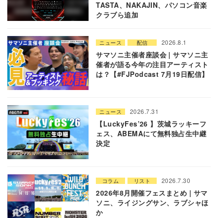
TASTA、NAKAJIN、パソコン音楽
クラブら追加
2026.8.1
ニュース
配信
サマソニ主催者座談会 | サマソニ主
催者が語る今年の注目アーティスト
は？【#FJPodcast 7月19日配信】
2026.7.31
ニュース
【LuckyFes’26 】茨城ラッキーフ
ェス、ABEMAにて無料独占生中継
決定
2026.7.30
コラム
リスト
2026年8月開催フェスまとめ | サマ
ソニ、ライジングサン、ラブシャほ
か