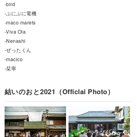
-bird
-ぷにぷに電機
-maco marets
-Viva Ola
-Nenashi
-ぜったくん
-macico
-栞寧
結いのおと2021（Officlai Photo）