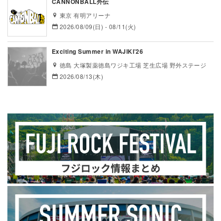
CANNONBALL外伝
東京 有明アリーナ
2026/08/09(日) - 08/11(火)
Exciting Summer in WAJIKI’26
徳島 大塚製薬徳島ワジキ工場 芝生広場 野外ステージ
2026/08/13(木)