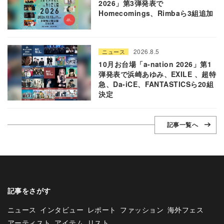
2026」第3弾発表で
Homecomings、Rimbaら3組追加
2026.8.5
ニュース
10月お台場「a-nation 2026」第1
弾発表で浜崎あゆみ、EXILE 、超特
急、Da-iCE、FANTASTICSら20組
決定
記事一覧へ
記事をさがす
ニュース
インタビュー
レポート
ファッション
海外フェス
アーティスト
アイテム
リスト