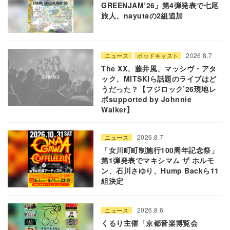
GREENJAM’26」第4弾発表で七尾
旅人、nayutaの2組追加
2026.8.7
ニュース
ポッドキャスト
The XX、藤井風、マッシヴ・アタ
ック、MITSKIら話題のライブはど
うだった？【フジロック’26現地レ
ポsupported by Johnnie
Walker】
2026.8.7
ニュース
「女川町町制施行100周年記念祭」
第1弾発表でマキシマム ザ ホルモ
ン、石川さゆり、Hump Backら11
組決定
2026.8.6
ニュース
くるり主催「京都音楽博覧会