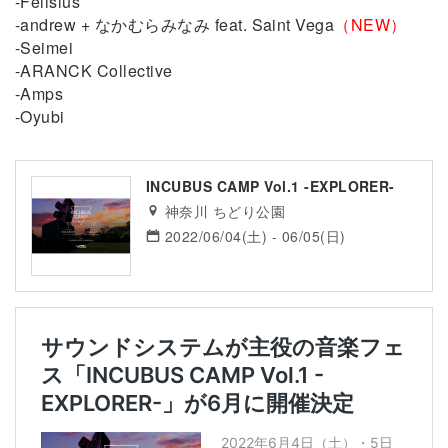
-Fellsius
-andrew + なかむらみなみ feat. Saint Vega
（NEW）
-Seimei
-ARANCK Collective
-Amps
-Oyubi
INCUBUS CAMP Vol.1 -EXPLORER-
神奈川 ちどり公園
2022/06/04(土) - 06/05(日)