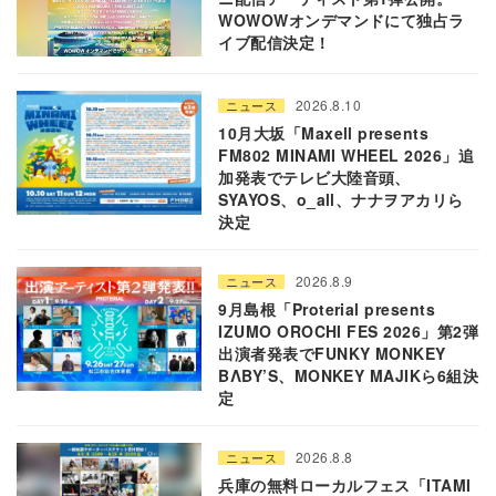
WOWOWオンデマンドにて独占ラ
イブ配信決定！
2026.8.10
ニュース
10月大坂「Maxell presents
FM802 MINAMI WHEEL 2026」追
加発表でテレビ大陸音頭、
SYAYOS、o_all、ナナヲアカリら
決定
2026.8.9
ニュース
9月島根「Proterial presents
IZUMO OROCHI FES 2026」第2弾
出演者発表でFUNKY MONKEY
BΛBY’S、MONKEY MAJIKら6組決
定
2026.8.8
ニュース
兵庫の無料ローカルフェス「ITAMI