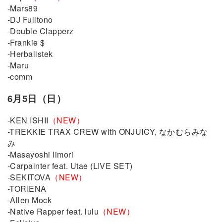
-Mars89
-DJ Fulltono
-Double Clapperz
-Frankie $
-Herbalistek
-Maru
-comm
6月5日（日）
-KEN ISHII
（NEW）
-TREKKIE TRAX CREW with ONJUICY, なかむらみな
み
-Masayoshi Iimori
-Carpainter feat. Utae (LIVE SET)
-SEKITOVA
（NEW）
-TORIENA
-Allen Mock
-Native Rapper feat. lulu
（NEW）