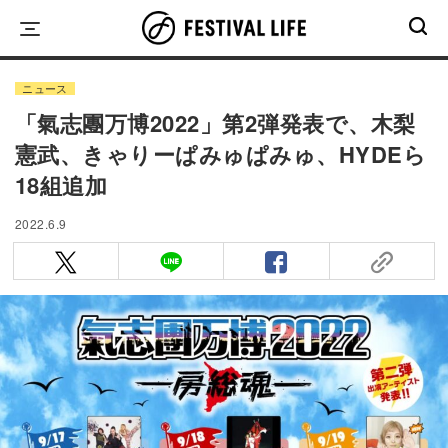
Skip
to
content
ニュース
「氣志團万博2022」第2弾発表で、木梨
憲武、きゃりーぱみゅぱみゅ、HYDEら
18組追加
2022.6.9