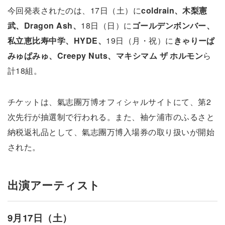
今回発表されたのは、17日（土）に
coldrain、木梨憲
武、Dragon Ash、
18日（日）に
ゴールデンボンバー、
私立恵比寿中学、HYDE、
19日（月・祝）に
きゃりーぱ
みゅぱみゅ、Creepy Nuts、マキシマム ザ ホルモン
ら
計18組。
チケットは、氣志團万博オフィシャルサイトにて、第2
次先行が抽選制で行われる。また、袖ケ浦市のふるさと
納税返礼品として、氣志團万博入場券の取り扱いが開始
された。
出演アーティスト
9月17日（土）