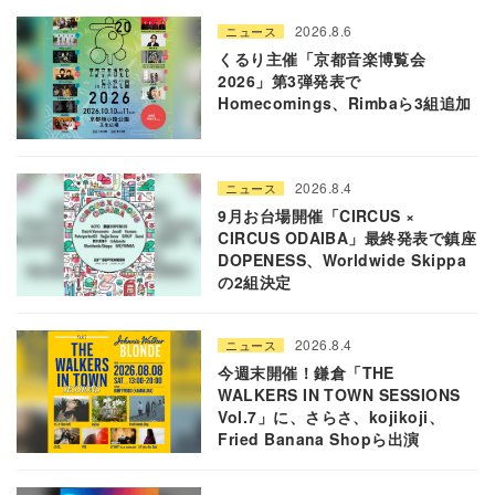
2026.8.6
ニュース
くるり主催「京都音楽博覧会
2026」第3弾発表で
Homecomings、Rimbaら3組追加
2026.8.4
ニュース
9月お台場開催「CIRCUS ×
CIRCUS ODAIBA」最終発表で鎮座
DOPENESS、Worldwide Skippa
の2組決定
2026.8.4
ニュース
今週末開催！鎌倉「THE
WALKERS IN TOWN SESSIONS
Vol.7」に、さらさ、kojikoji、
Fried Banana Shopら出演