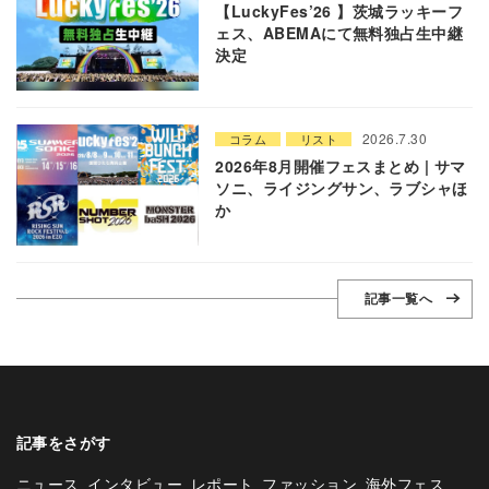
【LuckyFes’26 】茨城ラッキーフ
ェス、ABEMAにて無料独占生中継
決定
2026.7.30
コラム
リスト
2026年8月開催フェスまとめ | サマ
ソニ、ライジングサン、ラブシャほ
か
記事一覧へ
記事をさがす
ニュース
インタビュー
レポート
ファッション
海外フェス