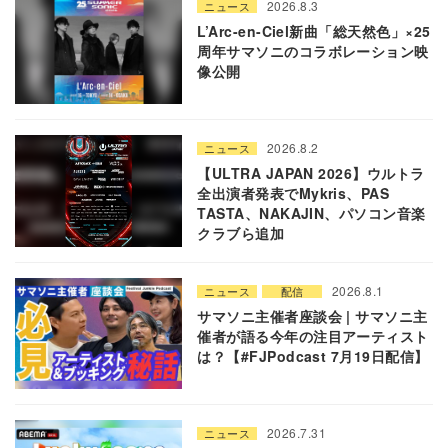
2026.8.3
ニュース
L’Arc-en-Ciel新曲「総天然色」×25
周年サマソニのコラボレーション映
像公開
2026.8.2
ニュース
【ULTRA JAPAN 2026】ウルトラ
全出演者発表でMykris、PAS
TASTA、NAKAJIN、パソコン音楽
クラブら追加
2026.8.1
ニュース
配信
サマソニ主催者座談会 | サマソニ主
催者が語る今年の注目アーティスト
は？【#FJPodcast 7月19日配信】
2026.7.31
ニュース