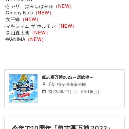
-きゃりーぱみゅぱみゅ
（NEW）
-Creepy Nuts
（NEW）
-女王蜂
（NEW）
-マキシマム ザ ホルモン
（NEW）
-森山直太朗
（NEW）
-WANIMA
（NEW）
氣志團万博2022～房総魂～
千葉 袖ヶ浦海浜公園
2022/09/17(土) - 09/19(月)