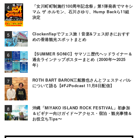
「女川町町制施行100周年記念祭」第1弾発表でマキシ
マム ザ ホルモン、石川さゆり、Hump Backら11組
決定
Clockenflapでフェス旅！音楽&フェス好きにおすす
めの香港観光スポットまとめ
【SUMMER SONIC】サマソニ歴代ヘッドライナー＆
過去ラインナップポスターまとめ（2000年〜2025
年）
ROTH BART BARON三船雅也さんとフェスティバル
について語る【#FJPodcast 11月8日配信】
沖縄「MIYAKO ISLAND ROCK FESTIVAL」初参加
＆ビギナー向けガイド〜アクセス・宿泊・観光事情＆
お役立ちTips〜