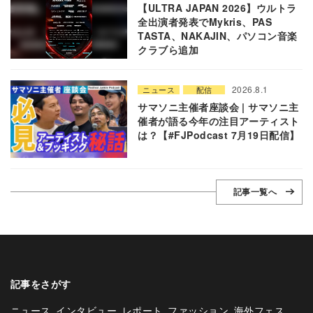
【ULTRA JAPAN 2026】ウルトラ
全出演者発表でMykris、PAS
TASTA、NAKAJIN、パソコン音楽
クラブら追加
2026.8.1
ニュース
配信
サマソニ主催者座談会 | サマソニ主
催者が語る今年の注目アーティスト
は？【#FJPodcast 7月19日配信】
記事一覧へ
記事をさがす
ニュース
インタビュー
レポート
ファッション
海外フェス