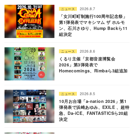
2026.8.7
ニュース
「女川町町制施行100周年記念祭」
第1弾発表でマキシマム ザ ホルモ
ン、石川さゆり、Hump Backら11
組決定
2026.8.6
ニュース
くるり主催「京都音楽博覧会
2026」第3弾発表で
Homecomings、Rimbaら3組追加
2026.8.5
ニュース
10月お台場「a-nation 2026」第1
弾発表で浜崎あゆみ、EXILE 、超特
急、Da-iCE、FANTASTICSら20組
決定