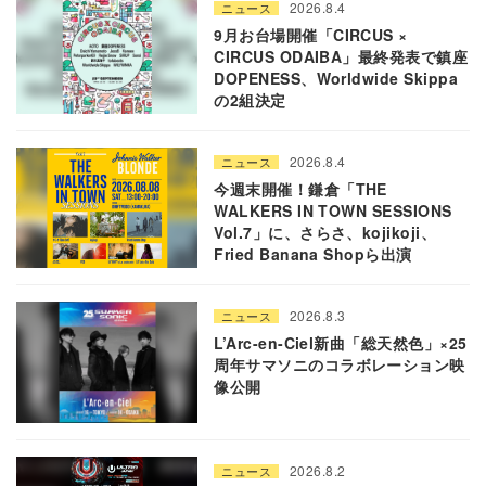
2026.8.4
ニュース
9月お台場開催「CIRCUS ×
CIRCUS ODAIBA」最終発表で鎮座
DOPENESS、Worldwide Skippa
の2組決定
2026.8.4
ニュース
今週末開催！鎌倉「THE
WALKERS IN TOWN SESSIONS
Vol.7」に、さらさ、kojikoji、
Fried Banana Shopら出演
2026.8.3
ニュース
L’Arc-en-Ciel新曲「総天然色」×25
周年サマソニのコラボレーション映
像公開
2026.8.2
ニュース