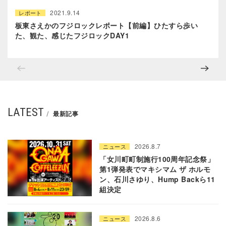
2021.9.14
レポート
板東さえかのフジロックレポート【前編】ひたすら歩い
た、観た、感じたフジロックDAY1
LATEST
最新記事
2026.8.7
ニュース
「女川町町制施行100周年記念祭」
第1弾発表でマキシマム ザ ホルモ
ン、石川さゆり、Hump Backら11
組決定
2026.8.6
ニュース