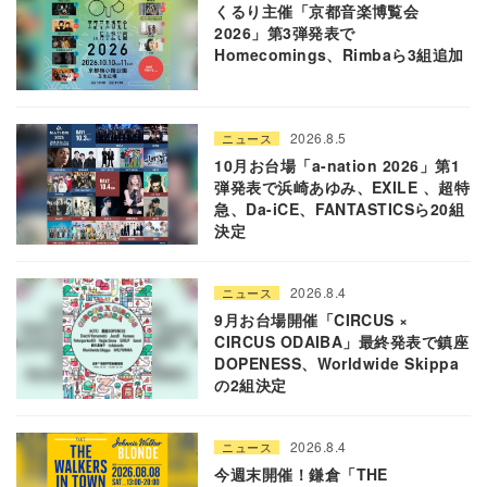
くるり主催「京都音楽博覧会
2026」第3弾発表で
Homecomings、Rimbaら3組追加
2026.8.5
ニュース
10月お台場「a-nation 2026」第1
弾発表で浜崎あゆみ、EXILE 、超特
急、Da-iCE、FANTASTICSら20組
決定
2026.8.4
ニュース
9月お台場開催「CIRCUS ×
CIRCUS ODAIBA」最終発表で鎮座
DOPENESS、Worldwide Skippa
の2組決定
2026.8.4
ニュース
今週末開催！鎌倉「THE