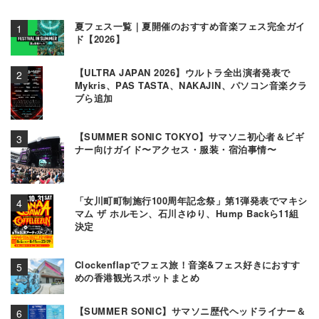
夏フェス一覧｜夏開催のおすすめ音楽フェス完全ガイ
ド【2026】
【ULTRA JAPAN 2026】ウルトラ全出演者発表で
Mykris、PAS TASTA、NAKAJIN、パソコン音楽クラ
ブら追加
【SUMMER SONIC TOKYO】サマソニ初心者＆ビギ
ナー向けガイド〜アクセス・服装・宿泊事情〜
「女川町町制施行100周年記念祭」第1弾発表でマキシ
マム ザ ホルモン、石川さゆり、Hump Backら11組
決定
Clockenflapでフェス旅！音楽&フェス好きにおすす
めの香港観光スポットまとめ
【SUMMER SONIC】サマソニ歴代ヘッドライナー＆