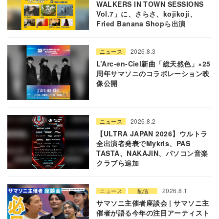
WALKERS IN TOWN SESSIONS
Vol.7」に、さらさ、kojikoji、
Fried Banana Shopら出演
2026.8.3
ニュース
L’Arc-en-Ciel新曲「総天然色」×25
周年サマソニのコラボレーション映
像公開
2026.8.2
ニュース
【ULTRA JAPAN 2026】ウルトラ
全出演者発表でMykris、PAS
TASTA、NAKAJIN、パソコン音楽
クラブら追加
2026.8.1
ニュース
配信
サマソニ主催者座談会 | サマソニ主
催者が語る今年の注目アーティスト