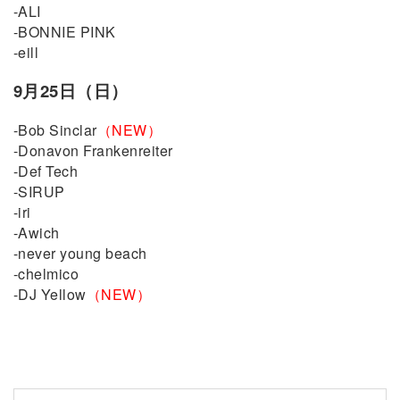
-ALI
-BONNIE PINK
-eill
9月25日（日）
-Bob Sinclar
（NEW）
-Donavon Frankenreiter
-Def Tech
-SIRUP
-iri
-Awich
-never young beach
-chelmico
-DJ Yellow
（NEW）