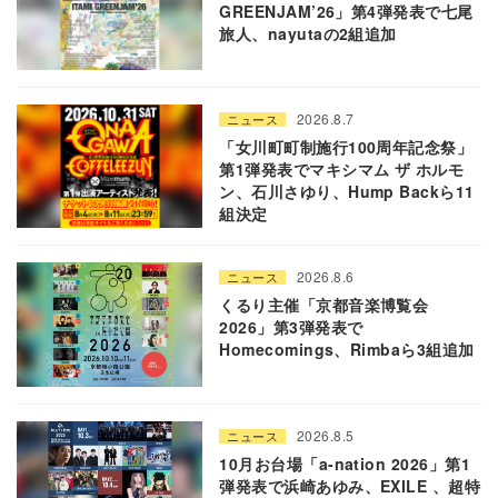
GREENJAM’26」第4弾発表で七尾
旅人、nayutaの2組追加
2026.8.7
ニュース
「女川町町制施行100周年記念祭」
第1弾発表でマキシマム ザ ホルモ
ン、石川さゆり、Hump Backら11
組決定
2026.8.6
ニュース
くるり主催「京都音楽博覧会
2026」第3弾発表で
Homecomings、Rimbaら3組追加
2026.8.5
ニュース
10月お台場「a-nation 2026」第1
弾発表で浜崎あゆみ、EXILE 、超特