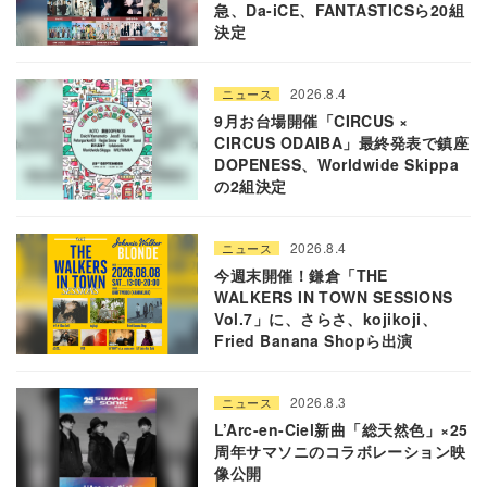
急、Da-iCE、FANTASTICSら20組
決定
2026.8.4
ニュース
9月お台場開催「CIRCUS ×
CIRCUS ODAIBA」最終発表で鎮座
DOPENESS、Worldwide Skippa
の2組決定
2026.8.4
ニュース
今週末開催！鎌倉「THE
WALKERS IN TOWN SESSIONS
Vol.7」に、さらさ、kojikoji、
Fried Banana Shopら出演
2026.8.3
ニュース
L’Arc-en-Ciel新曲「総天然色」×25
周年サマソニのコラボレーション映
像公開