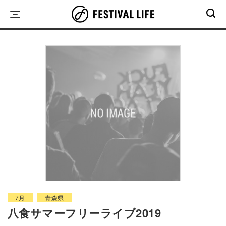
Skip
to
content
7月
青森県
八食サマーフリーライブ2019