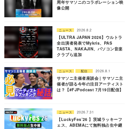
周年サマソニのコラボレーション映
像公開
2026.8.2
ニュース
【ULTRA JAPAN 2026】ウルトラ
全出演者発表でMykris、PAS
TASTA、NAKAJIN、パソコン音楽
クラブら追加
2026.8.1
ニュース
配信
サマソニ主催者座談会 | サマソニ主
催者が語る今年の注目アーティスト
は？【#FJPodcast 7月19日配信】
2026.7.31
ニュース
【LuckyFes’26 】茨城ラッキーフ
ェス、ABEMAにて無料独占生中継