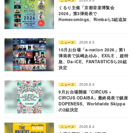
くるり主催「京都音楽博覧会
2026」第3弾発表で
Homecomings、Rimbaら3組追加
2026.8.5
ニュース
10月お台場「a-nation 2026」第1
弾発表で浜崎あゆみ、EXILE 、超特
急、Da-iCE、FANTASTICSら20組
決定
2026.8.4
ニュース
9月お台場開催「CIRCUS ×
CIRCUS ODAIBA」最終発表で鎮座
DOPENESS、Worldwide Skippa
の2組決定
2026.8.4
ニュース