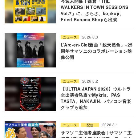
今週末開催！鎌倉「THE
WALKERS IN TOWN SESSIONS
Vol.7」に、さらさ、kojikoji、
Fried Banana Shopら出演
2026.8.3
ニュース
L’Arc-en-Ciel新曲「総天然色」×25
周年サマソニのコラボレーション映
像公開
2026.8.2
ニュース
【ULTRA JAPAN 2026】ウルトラ
全出演者発表でMykris、PAS
TASTA、NAKAJIN、パソコン音楽
クラブら追加
2026.8.1
ニュース
配信
サマソニ主催者座談会 | サマソニ主