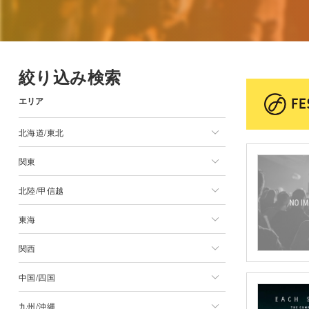
絞り込み検索
エリア
北海道/東北
関東
北海道/東北一覧
北陸/甲信越
北海道
関東一覧
東海
青森県
東京都
北陸/甲信越一覧
関西
岩手県
神奈川県
新潟県
東海一覧
中国/四国
宮城県
千葉県
長野県
静岡県
関西一覧
九州/沖縄
秋田県
埼玉県
山梨県
愛知県
大阪府
中国/四国一覧