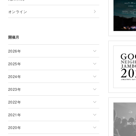
オンライン
山形県
茨城県
石川県
岐阜県
京都府
広島県
九州/沖縄一覧
福島県
群馬県
富山県
三重県
兵庫県
岡山県
佐賀県
開催月
栃木県
福井県
奈良県
島根県
大分県
滋賀県
鳥取県
宮崎県
2026年
和歌山県
山口県
沖縄県
2025年
2026年一覧
徳島県
熊本県
2024年
1月
2025年一覧
香川県
福岡県
2023年
2月
1月
2024年一覧
愛媛県
長崎県
2022年
3月
2月
1月
2023年一覧
高知県
鹿児島県
2021年
4月
3月
2月
1月
2022年一覧
2020年
5月
4月
3月
2月
1月
2021年一覧