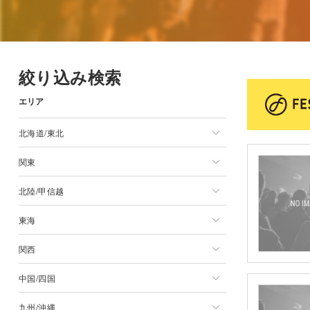
絞り込み検索
エリア
北海道/東北
関東
北海道/東北一覧
北陸/甲信越
北海道
関東一覧
東海
青森県
東京都
北陸/甲信越一覧
関西
岩手県
神奈川県
新潟県
東海一覧
中国/四国
宮城県
千葉県
長野県
静岡県
関西一覧
九州/沖縄
秋田県
埼玉県
山梨県
愛知県
大阪府
中国/四国一覧