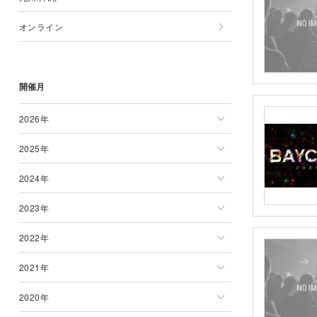
オンライン
山形県
茨城県
石川県
岐阜県
京都府
広島県
九州/沖縄一覧
福島県
群馬県
富山県
三重県
兵庫県
岡山県
佐賀県
開催月
栃木県
福井県
奈良県
島根県
大分県
滋賀県
鳥取県
宮崎県
2026年
和歌山県
山口県
沖縄県
2025年
2026年一覧
徳島県
熊本県
2024年
1月
2025年一覧
香川県
福岡県
2023年
2月
1月
2024年一覧
愛媛県
長崎県
2022年
3月
2月
1月
2023年一覧
高知県
鹿児島県
2021年
4月
3月
2月
1月
2022年一覧
2020年
5月
4月
3月
2月
1月
2021年一覧