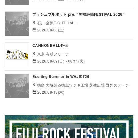
プッシュプルポット pre. “笑福絶唱FESTIVAL 2026”
石川 金沢EIGHT HALL
2026/08/08(土)
CANNONBALL外伝
東京 有明アリーナ
2026/08/09(日) - 08/11(火)
Exciting Summer in WAJIKI’26
徳島 大塚製薬徳島ワジキ工場 芝生広場 野外ステージ
2026/08/13(木)