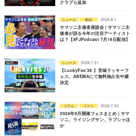
クラブら追加
2026.8.1
ニュース
配信
サマソニ主催者座談会 | サマソニ主
催者が語る今年の注目アーティスト
は？【#FJPodcast 7月19日配信】
2026.7.31
ニュース
【LuckyFes’26 】茨城ラッキーフ
ェス、ABEMAにて無料独占生中継
決定
2026.7.30
コラム
リスト
2026年8月開催フェスまとめ | サマ
ソニ、ライジングサン、ラブシャほ
か