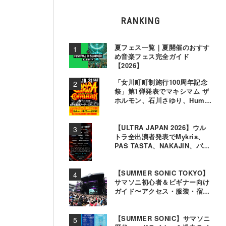
RANKING
夏フェス一覧｜夏開催のおすす
め音楽フェス完全ガイド
【2026】
「女川町町制施行100周年記念
祭」第1弾発表でマキシマム ザ
ホルモン、石川さゆり、Hump
Backら11組決定
【ULTRA JAPAN 2026】ウル
トラ全出演者発表でMykris、
PAS TASTA、NAKAJIN、パソ
コン音楽クラブら追加
【SUMMER SONIC TOKYO】
サマソニ初心者＆ビギナー向け
ガイド〜アクセス・服装・宿泊
事情〜
【SUMMER SONIC】サマソニ