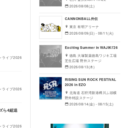
2026/08/08(土)
CANNONBALL外伝
東京 有明アリーナ
2026/08/09(日) - 08/11(火)
Exciting Summer in WAJIKI’26
徳島 大塚製薬徳島ワジキ工場
ンライブ2026
芝生広場 野外ステージ
2026/08/13(木)
加
RISING SUN ROCK FESTIVAL
2026 in EZO
ンライブ2026
北海道 石狩湾新港樽川ふ頭横
野外特設ステージ
2026/08/14(金) - 08/15(土)
ズら4組追
ンライブ2026