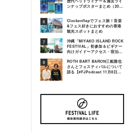
歴代ヘッドライナー＆過去ライ
ンナップポスターまとめ（2000
年〜2025年）
Clockenflapでフェス旅！音楽
&フェス好きにおすすめの香港
観光スポットまとめ
沖縄「MIYAKO ISLAND ROCK
FESTIVAL」初参加＆ビギナー
向けガイド〜アクセス・宿泊・
観光事情＆お役立ちTips〜
ROTH BART BARON三船雅也
さんとフェスティバルについて
語る【#FJPodcast 11月8日配
信】