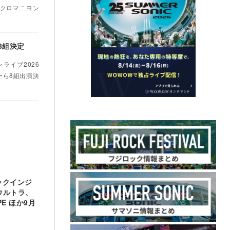
・クロマニヨン
8組決定
ンライブ2026
ーら8組出演決
ックインジ
ウルトラ、
PE ほか9月