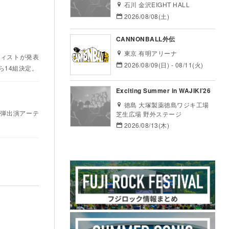
石川 金沢EIGHT HALL
2026/08/08(土)
CANNONBALL外伝
東京 有明アリーナ
ティストが発表
2026/08/09(日) - 08/11(火)
STら14組決定。
Exciting Summer in WAJIKI’26
徳島 大塚製薬徳島ワジキ工場
第1弾出演アーテ
芝生広場 野外ステージ
2026/08/13(木)