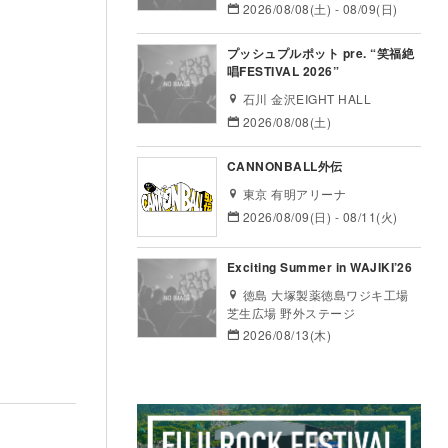
2026/08/08(土) - 08/09(日)
プッシュプルポット pre. “笑福絶
唱FESTIVAL 2026”
石川 金沢EIGHT HALL
2026/08/08(土)
CANNONBALL外伝
東京 有明アリーナ
2026/08/09(日) - 08/11(火)
Exciting Summer in WAJIKI’26
徳島 大塚製薬徳島ワジキ工場
芝生広場 野外ステージ
2026/08/13(木)