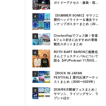
ガイド〜アクセス・服装・宿泊
事情〜
【SUMMER SONIC】サマソニ
歴代ヘッドライナー＆過去ライ
ンナップポスターまとめ（2000
年〜2025年）
Clockenflapでフェス旅！音楽
&フェス好きにおすすめの香港
観光スポットまとめ
ROTH BART BARON三船雅也
さんとフェスティバルについて
語る【#FJPodcast 11月8日配
信】
【ROCK IN JAPAN
FESTIVAL】歴代出演アーティ
ストまとめ（2000〜2025年）
2026年8月開催フェスまとめ |
サマソニ、ライジングサン、ラ
ブシャほか