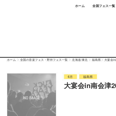
Skip
ホーム
全国フェス一覧
to
content
ホーム
全国の音楽フェス・野外フェス一覧
北海道/東北
福島県
大宴会in
6月
福島県
大宴会in南会津20