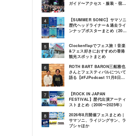
ガイド〜アクセス・服装・宿泊
事情〜
【SUMMER SONIC】サマソニ
歴代ヘッドライナー＆過去ライ
ンナップポスターまとめ（2000
年〜2025年）
Clockenflapでフェス旅！音楽
&フェス好きにおすすめの香港
観光スポットまとめ
ROTH BART BARON三船雅也
さんとフェスティバルについて
語る【#FJPodcast 11月8日配
信】
【ROCK IN JAPAN
FESTIVAL】歴代出演アーティ
ストまとめ（2000〜2025年）
2026年8月開催フェスまとめ |
サマソニ、ライジングサン、ラ
ブシャほか