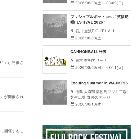
2026/08/08(土) - 08/09(日)
プッシュプルポット pre. “笑福絶
唱FESTIVAL 2026”
石川 金沢EIGHT HALL
2026/08/08(土)
CANNONBALL外伝
東京 有明アリーナ
024」が開催さ
2026/08/09(日) - 08/11(火)
Exciting Summer in WAJIKI’26
徳島 大塚製薬徳島ワジキ工場
23」が開催され
芝生広場 野外ステージ
2026/08/13(木)
日)に開催するこ