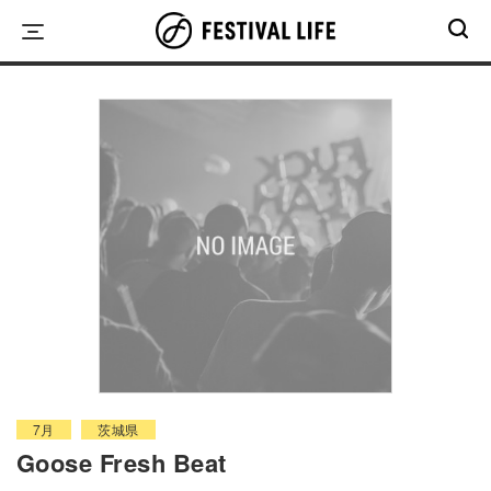
Skip
to
content
7月
茨城県
Goose Fresh Beat