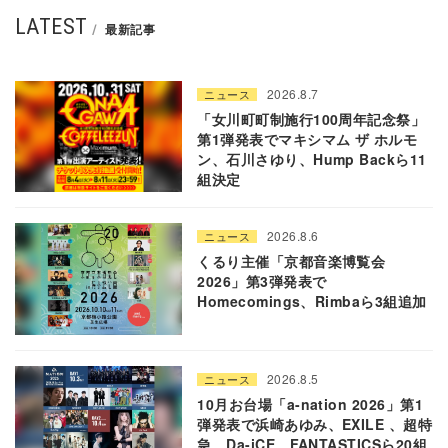
LATEST
最新記事
2026.8.7
ニュース
「女川町町制施行100周年記念祭」
第1弾発表でマキシマム ザ ホルモ
ン、石川さゆり、Hump Backら11
組決定
2026.8.6
ニュース
くるり主催「京都音楽博覧会
2026」第3弾発表で
Homecomings、Rimbaら3組追加
2026.8.5
ニュース
10月お台場「a-nation 2026」第1
弾発表で浜崎あゆみ、EXILE 、超特
急、Da-iCE、FANTASTICSら20組