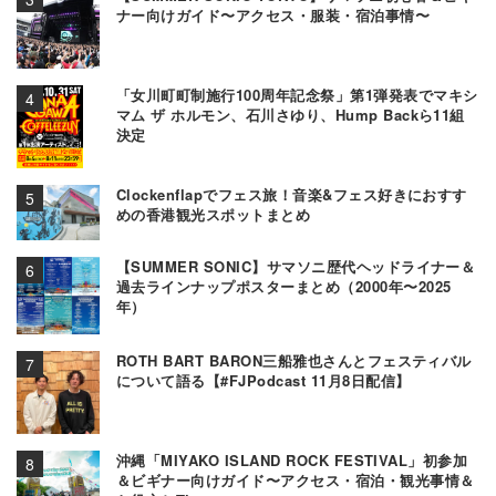
ナー向けガイド〜アクセス・服装・宿泊事情〜
「女川町町制施行100周年記念祭」第1弾発表でマキシ
マム ザ ホルモン、石川さゆり、Hump Backら11組
決定
Clockenflapでフェス旅！音楽&フェス好きにおすす
めの香港観光スポットまとめ
【SUMMER SONIC】サマソニ歴代ヘッドライナー＆
過去ラインナップポスターまとめ（2000年〜2025
年）
ROTH BART BARON三船雅也さんとフェスティバル
について語る【#FJPodcast 11月8日配信】
沖縄「MIYAKO ISLAND ROCK FESTIVAL」初参加
＆ビギナー向けガイド〜アクセス・宿泊・観光事情＆