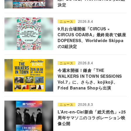
決定
2026.8.4
ニュース
9月お台場開催「CIRCUS ×
CIRCUS ODAIBA」最終発表で鎮座
DOPENESS、Worldwide Skippa
の2組決定
2026.8.4
ニュース
今週末開催！鎌倉「THE
WALKERS IN TOWN SESSIONS
Vol.7」に、さらさ、kojikoji、
Fried Banana Shopら出演
2026.8.3
ニュース
L’Arc-en-Ciel新曲「総天然色」×25
周年サマソニのコラボレーション映
像公開