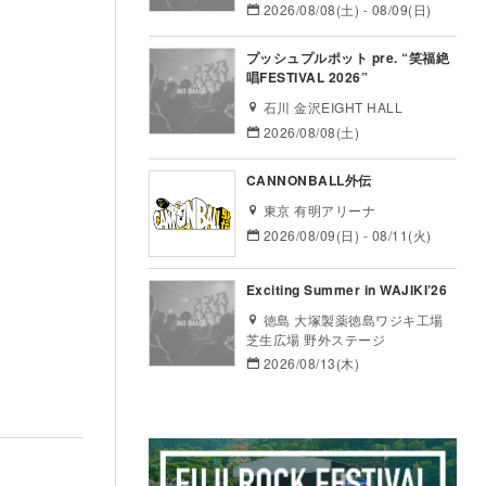
2026/08/08(土) - 08/09(日)
プッシュプルポット pre. “笑福絶
唱FESTIVAL 2026”
石川 金沢EIGHT HALL
2026/08/08(土)
CANNONBALL外伝
東京 有明アリーナ
2026/08/09(日) - 08/11(火)
Exciting Summer in WAJIKI’26
徳島 大塚製薬徳島ワジキ工場
芝生広場 野外ステージ
2026/08/13(木)