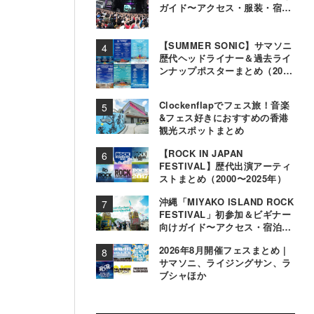
ガイド〜アクセス・服装・宿泊
事情〜
【SUMMER SONIC】サマソニ
歴代ヘッドライナー＆過去ライ
ンナップポスターまとめ（2000
年〜2025年）
Clockenflapでフェス旅！音楽
&フェス好きにおすすめの香港
観光スポットまとめ
【ROCK IN JAPAN
FESTIVAL】歴代出演アーティ
ストまとめ（2000〜2025年）
沖縄「MIYAKO ISLAND ROCK
FESTIVAL」初参加＆ビギナー
向けガイド〜アクセス・宿泊・
観光事情＆お役立ちTips〜
2026年8月開催フェスまとめ |
サマソニ、ライジングサン、ラ
ブシャほか