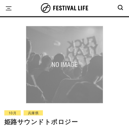
Skip
to
content
10月
兵庫県
姫路サウンドトポロジー