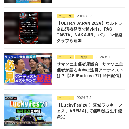
2026.8.2
ニュース
【ULTRA JAPAN 2026】ウルトラ
全出演者発表でMykris、PAS
TASTA、NAKAJIN、パソコン音楽
クラブら追加
2026.8.1
ニュース
配信
サマソニ主催者座談会 | サマソニ主
催者が語る今年の注目アーティスト
は？【#FJPodcast 7月19日配信】
2026.7.31
ニュース
【LuckyFes’26 】茨城ラッキーフ
ェス、ABEMAにて無料独占生中継
決定