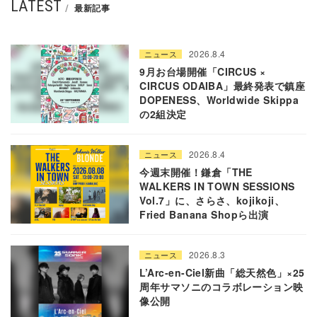
LATEST
最新記事
2026.8.4
ニュース
9月お台場開催「CIRCUS ×
CIRCUS ODAIBA」最終発表で鎮座
DOPENESS、Worldwide Skippa
の2組決定
2026.8.4
ニュース
今週末開催！鎌倉「THE
WALKERS IN TOWN SESSIONS
Vol.7」に、さらさ、kojikoji、
Fried Banana Shopら出演
2026.8.3
ニュース
L’Arc-en-Ciel新曲「総天然色」×25
周年サマソニのコラボレーション映
像公開