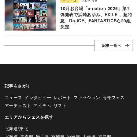
2026.8.5
ニュース
10月お台場「a-nation 2026」第1
弾発表で浜崎あゆみ、EXILE 、超特
急、Da-iCE、FANTASTICSら20組
決定
記事一覧へ
記事をさがす
ニュース
インタビュー
レポート
ファッション
海外フェス
アーティスト
アイテム
リスト
エリアからフェスを探す
北海道/東北
北海道
青森県
岩手県
宮城県
秋田県
山形県
福島県