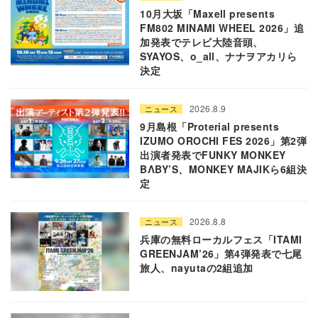
10月大坂「Maxell presents
FM802 MINAMI WHEEL 2026」追
加発表でテレビ大陸音頭、
SYAYOS、o_all、ナナヲアカリら
決定
2026.8.9
ニュース
9月島根「Proterial presents
IZUMO OROCHI FES 2026」第2弾
出演者発表でFUNKY MONKEY
BΛBY’S、MONKEY MAJIKら6組決
定
2026.8.8
ニュース
兵庫の無料ローカルフェス「ITAMI
GREENJAM’26」第4弾発表で七尾
旅人、nayutaの2組追加