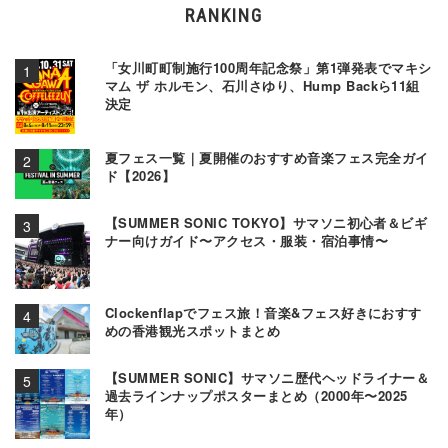
RANKING
「女川町町制施行100周年記念祭」第1弾発表でマキシ
マム ザ ホルモン、石川さゆり、Hump Backら11組
決定
夏フェス一覧｜夏開催のおすすめ音楽フェス完全ガイ
ド【2026】
【SUMMER SONIC TOKYO】サマソニ初心者＆ビギ
ナー向けガイド〜アクセス・服装・宿泊事情〜
Clockenflapでフェス旅！音楽&フェス好きにおすす
めの香港観光スポットまとめ
【SUMMER SONIC】サマソニ歴代ヘッドライナー＆
過去ラインナップポスターまとめ（2000年〜2025
年）