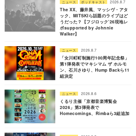
2026.8.7
ニュース
ポッドキャスト
The XX、藤井風、マッシヴ・アタ
ック、MITSKIら話題のライブはど
うだった？【フジロック’26現地レ
ポsupported by Johnnie
Walker】
2026.8.7
ニュース
「女川町町制施行100周年記念祭」
第1弾発表でマキシマム ザ ホルモ
ン、石川さゆり、Hump Backら11
組決定
2026.8.6
ニュース
くるり主催「京都音楽博覧会
2026」第3弾発表で
Homecomings、Rimbaら3組追加