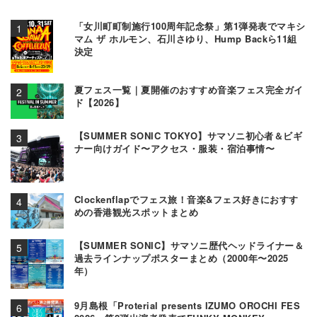
「女川町町制施行100周年記念祭」第1弾発表でマキシ
マム ザ ホルモン、石川さゆり、Hump Backら11組
決定
夏フェス一覧｜夏開催のおすすめ音楽フェス完全ガイ
ド【2026】
【SUMMER SONIC TOKYO】サマソニ初心者＆ビギ
ナー向けガイド〜アクセス・服装・宿泊事情〜
Clockenflapでフェス旅！音楽&フェス好きにおすす
めの香港観光スポットまとめ
【SUMMER SONIC】サマソニ歴代ヘッドライナー＆
過去ラインナップポスターまとめ（2000年〜2025
年）
9月島根「Proterial presents IZUMO OROCHI FES