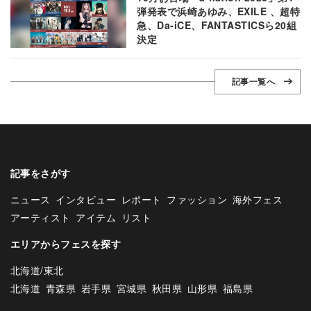
弾発表で浜崎あゆみ、EXILE 、超特
急、Da-iCE、FANTASTICSら20組
決定
記事一覧へ
記事をさがす
ニュース
インタビュー
レポート
ファッション
海外フェス
アーティスト
アイテム
リスト
エリアからフェスを探す
北海道/東北
北海道
青森県
岩手県
宮城県
秋田県
山形県
福島県