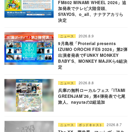
FM802 MINAMI WHEEL 2026」追
加発表でテレビ大陸音頭、
SYAYOS、o_all、ナナヲアカリら
決定
2026.8.9
ニュース
9月島根「Proterial presents
IZUMO OROCHI FES 2026」第2弾
出演者発表でFUNKY MONKEY
BΛBY’S、MONKEY MAJIKら6組決
定
2026.8.8
ニュース
兵庫の無料ローカルフェス「ITAMI
GREENJAM’26」第4弾発表で七尾
旅人、nayutaの2組追加
2026.8.7
ニュース
ポッドキャスト