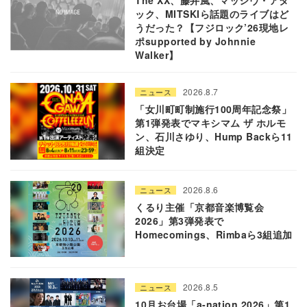
The XX、藤井風、マッシヴ・アタ
ック、MITSKIら話題のライブはど
うだった？【フジロック’26現地レ
ポsupported by Johnnie
Walker】
2026.8.7
ニュース
「女川町町制施行100周年記念祭」
第1弾発表でマキシマム ザ ホルモ
ン、石川さゆり、Hump Backら11
組決定
2026.8.6
ニュース
くるり主催「京都音楽博覧会
2026」第3弾発表で
Homecomings、Rimbaら3組追加
2026.8.5
ニュース
10月お台場「a-nation 2026」第1